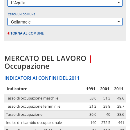
L'Aquila
CERCA UN COMUNE
Collarmele
TORNA AL COMUNE
MERCATO DEL LAVORO
|
Occupazione
INDICATORI AI CONFINI DEL 2011
Indicatore
1991
2001
2011
Tasso di occupazione maschile
53.6
51.3
49.6
Tasso di occupazione femminile
21.2
29.8
28.7
Tasso di occupazione
36.6
40
38.6
Indice di ricambio occupazionale
140
272.5
441