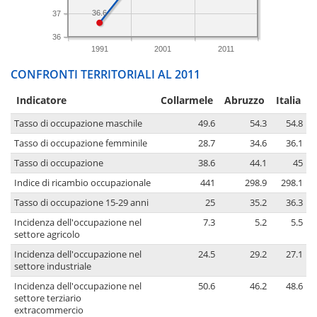
36.6
37
36
1991
2001
2011
CONFRONTI TERRITORIALI AL 2011
Indicatore
Collarmele
Abruzzo
Italia
Tasso di occupazione maschile
49.6
54.3
54.8
Tasso di occupazione femminile
28.7
34.6
36.1
Tasso di occupazione
38.6
44.1
45
Indice di ricambio occupazionale
441
298.9
298.1
Tasso di occupazione 15-29 anni
25
35.2
36.3
Incidenza dell'occupazione nel
7.3
5.2
5.5
settore agricolo
Incidenza dell'occupazione nel
24.5
29.2
27.1
settore industriale
Incidenza dell'occupazione nel
50.6
46.2
48.6
settore terziario
extracommercio