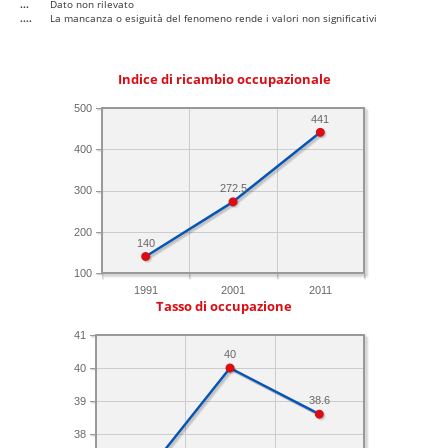
...
Dato non rilevato
....
La mancanza o esiguità del fenomeno rende i valori non significativi
Indice di ricambio occupazionale
500
441
400
272.5
300
200
140
100
1991
2001
2011
Tasso di occupazione
41
40
40
38.6
39
38