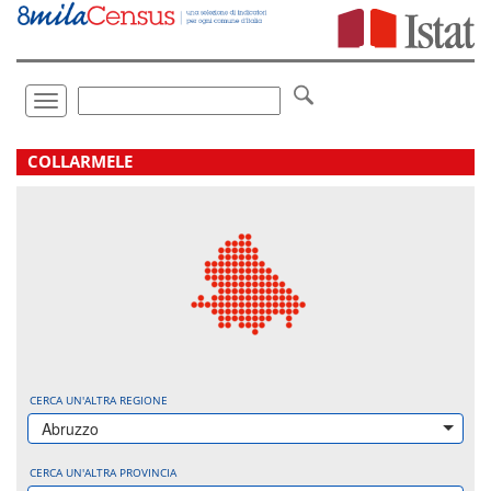
Vai
direttamente
a:
Contenuto
Ricerca
Toggle
navigation
.
COLLARMELE
CERCA UN'ALTRA REGIONE
Abruzzo
CERCA UN'ALTRA PROVINCIA