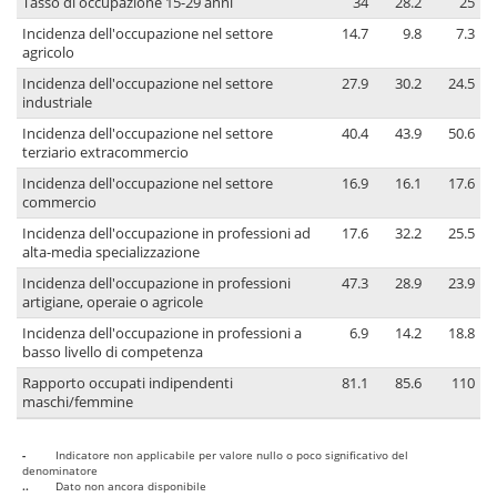
Tasso di occupazione 15-29 anni
34
28.2
25
Incidenza dell'occupazione nel settore
14.7
9.8
7.3
agricolo
Incidenza dell'occupazione nel settore
27.9
30.2
24.5
industriale
Incidenza dell'occupazione nel settore
40.4
43.9
50.6
terziario extracommercio
Incidenza dell'occupazione nel settore
16.9
16.1
17.6
commercio
Incidenza dell'occupazione in professioni ad
17.6
32.2
25.5
alta-media specializzazione
Incidenza dell'occupazione in professioni
47.3
28.9
23.9
artigiane, operaie o agricole
Incidenza dell'occupazione in professioni a
6.9
14.2
18.8
basso livello di competenza
Rapporto occupati indipendenti
81.1
85.6
110
maschi/femmine
-
Indicatore non applicabile per valore nullo o poco significativo del
denominatore
..
Dato non ancora disponibile