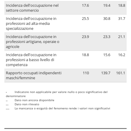
Incidenza dell'occupazione nel
17.6
19.4
18.8
settore commercio
Incidenza dell'occupazione in
25.5
30.8
31.7
professioni ad alta-media
specializzazione
Incidenza dell'occupazione in
23.9
23.3
21.1
professioni artigiane, operaie o
agricole
Incidenza dell'occupazione in
18.8
15.6
16.2
professioni a basso livello di
competenza
Rapporto occupati indipendenti
110
139.7
161.1
maschi/femmine
-
Indicatore non applicabile per valore nullo o poco significativo del
denominatore
..
Dato non ancora disponibile
...
Dato non rilevato
....
La mancanza o esiguità del fenomeno rende i valori non significativi