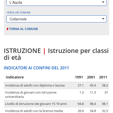
L'Aquila
CERCA UN COMUNE
Collarmele
TORNA AL COMUNE
ISTRUZIONE
|
Istruzione per classi
di età
INDICATORI AI CONFINI DEL 2011
Indicatore
1991
2001
2011
Incidenza di adulti con diploma o laurea
27.1
45.4
58.2
Incidenza di giovani con istruzione
1.3
11.3
31
universitaria
Livello di istruzione dei giovani 15-19 anni
94.8
98.4
98.1
Incidenza di adulti con la licenza media
26.9
34.8
32.5