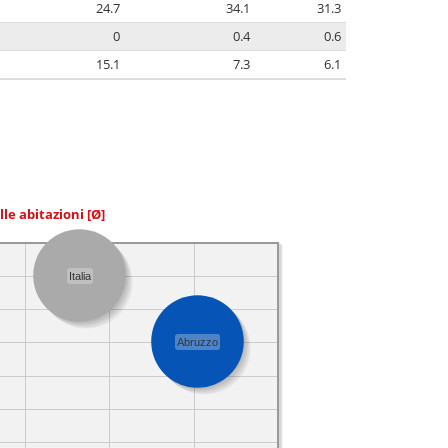
24.7
34.1
31.3
0
0.4
0.6
15.1
7.3
6.1
elle abitazioni
[Ø]
Italia
Abruzzo