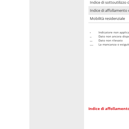
Indice di sottoutilizzo 
Indice di affollamento 
Mobilità residenziale
-
Indicatore non applica
..
Dato non ancora dispo
...
Dato non rilevato
....
La mancanza o esiguità
Indice di affollamento