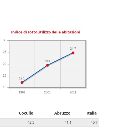
Indice di sottoutilizzo delle abitazioni
30
24.7
25
19.4
20
15
12.1
10
1991
2001
2011
Cocullo
Abruzzo
Italia
42.5
41.1
40.7