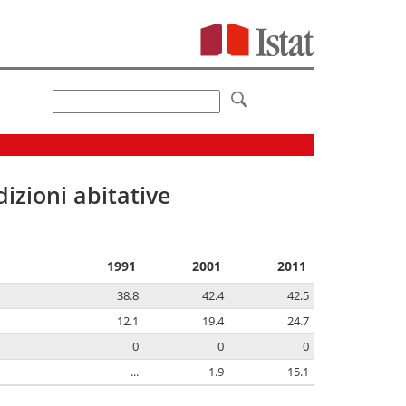
izioni abitative
1991
2001
2011
38.8
42.4
42.5
12.1
19.4
24.7
0
0
0
...
1.9
15.1