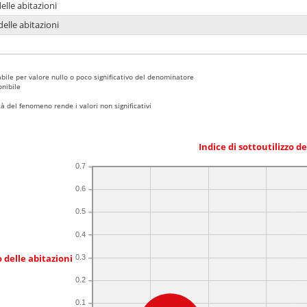
delle abitazioni
delle abitazioni
bile per valore nullo o poco significativo del denominatore
nibile
 del fenomeno rende i valori non significativi
Indice di sottoutilizzo d
0.7
0.6
0.5
0.4
 delle abitazioni
0.3
0.2
0.1