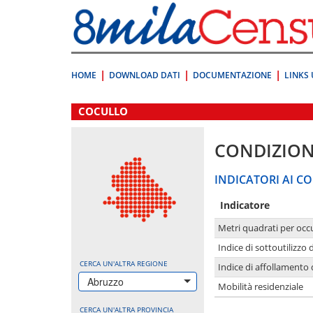
Vai
direttamente
a:
Contenuto
Ricerca
HOME
DOWNLOAD DATI
DOCUMENTAZIONE
LINKS 
.
COCULLO
CONDIZION
INDICATORI AI CO
Indicatore
Metri quadrati per occ
Indice di sottoutilizzo 
CERCA UN'ALTRA REGIONE
Indice di affollamento 
Abruzzo
Mobilità residenziale
CERCA UN'ALTRA PROVINCIA