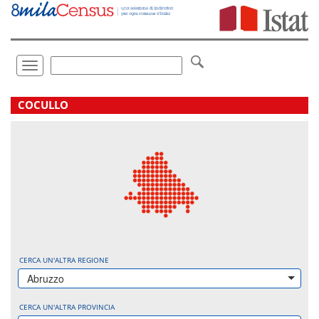
Vai
direttamente
a:
Contenuto
Ricerca
Toggle
navigation
.
COCULLO
CERCA UN'ALTRA REGIONE
Abruzzo
CERCA UN'ALTRA PROVINCIA