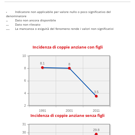
-
Indicatore non applicabile per valore nullo o poco significativo del
denominatore
..
Dato non ancora disponibile
...
Dato non rilevato
....
La mancanza o esiguità del fenomeno rende i valori non significativi
Incidenza di coppie anziane con figli
10
8.1
8
8
6
3.5
4
2
1991
2001
2011
Incidenza di coppie anziane senza figli
31
29.8
30