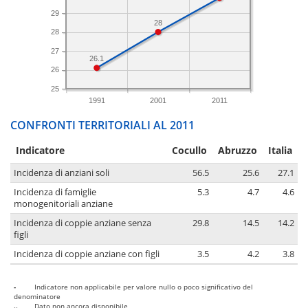
29
28
28
27
26.1
26
25
1991
2001
2011
CONFRONTI TERRITORIALI AL 2011
Indicatore
Cocullo
Abruzzo
Italia
Incidenza di anziani soli
56.5
25.6
27.1
Incidenza di famiglie
5.3
4.7
4.6
monogenitoriali anziane
Incidenza di coppie anziane senza
29.8
14.5
14.2
figli
Incidenza di coppie anziane con figli
3.5
4.2
3.8
-
Indicatore non applicabile per valore nullo o poco significativo del
denominatore
..
Dato non ancora disponibile