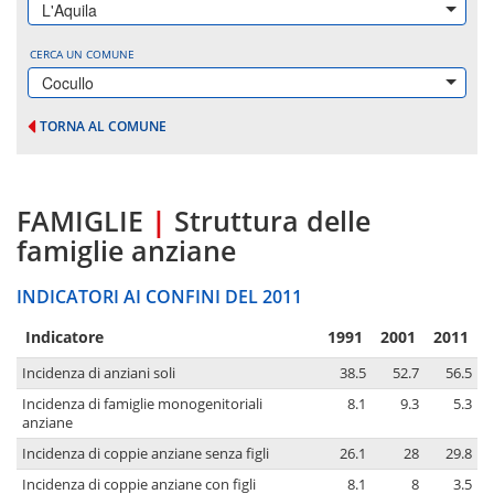
L'Aquila
CERCA UN COMUNE
Cocullo
TORNA AL COMUNE
FAMIGLIE
|
Struttura delle
famiglie anziane
INDICATORI AI CONFINI DEL 2011
Indicatore
1991
2001
2011
Incidenza di anziani soli
38.5
52.7
56.5
Incidenza di famiglie monogenitoriali
8.1
9.3
5.3
anziane
Incidenza di coppie anziane senza figli
26.1
28
29.8
Incidenza di coppie anziane con figli
8.1
8
3.5