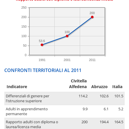
250
200
200
150
100
100
53.6
50
0
1991
2001
2011
CONFRONTI TERRITORIALI AL 2011
Civitella
Indicatore
Alfedena
Abruzzo
Italia
Differenziali di genere per
114.2
102.6
101.5
l'istruzione superiore
Adulti in apprendimento
9.9
6.1
5.2
permanente
Rapporto adulti con diploma o
200
194.4
164.5
laurea/licenza media