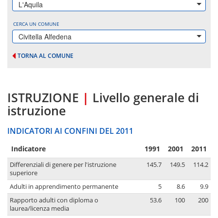
L'Aquila
CERCA UN COMUNE
Civitella Alfedena
TORNA AL COMUNE
ISTRUZIONE
|
Livello generale di
istruzione
INDICATORI AI CONFINI DEL 2011
Indicatore
1991
2001
2011
Differenziali di genere per l'istruzione
145.7
149.5
114.2
superiore
Adulti in apprendimento permanente
5
8.6
9.9
Rapporto adulti con diploma o
53.6
100
200
laurea/licenza media