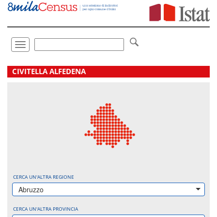
Vai
direttamente
a:
Contenuto
Ricerca
Toggle
navigation
.
CIVITELLA ALFEDENA
CERCA UN'ALTRA REGIONE
Abruzzo
CERCA UN'ALTRA PROVINCIA