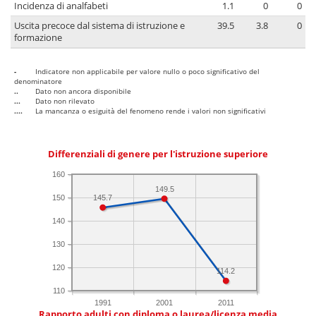
Incidenza di analfabeti
1.1
0
0
Uscita precoce dal sistema di istruzione e
39.5
3.8
0
formazione
-
Indicatore non applicabile per valore nullo o poco significativo del
denominatore
..
Dato non ancora disponibile
...
Dato non rilevato
....
La mancanza o esiguità del fenomeno rende i valori non significativi
Differenziali di genere per l'istruzione superiore
160
149.5
150
145.7
140
130
120
114.2
110
1991
2001
2011
Rapporto adulti con diploma o laurea/licenza media