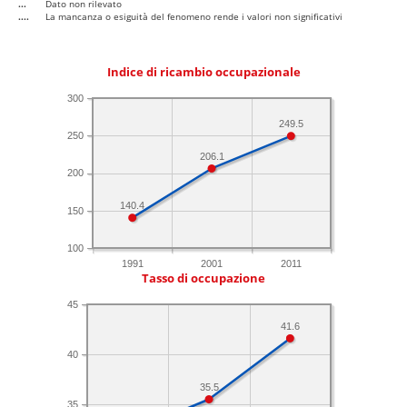
...
Dato non rilevato
....
La mancanza o esiguità del fenomeno rende i valori non significativi
Indice di ricambio occupazionale
300
249.5
250
206.1
200
140.4
150
100
1991
2001
2011
Tasso di occupazione
45
41.6
40
35.5
35