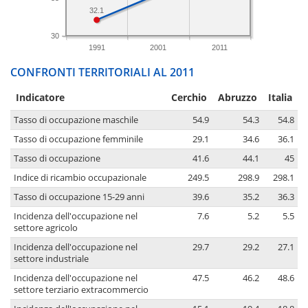
32.1
30
1991
2001
2011
CONFRONTI TERRITORIALI AL 2011
Indicatore
Cerchio
Abruzzo
Italia
Tasso di occupazione maschile
54.9
54.3
54.8
Tasso di occupazione femminile
29.1
34.6
36.1
Tasso di occupazione
41.6
44.1
45
Indice di ricambio occupazionale
249.5
298.9
298.1
Tasso di occupazione 15-29 anni
39.6
35.2
36.3
Incidenza dell'occupazione nel
7.6
5.2
5.5
settore agricolo
Incidenza dell'occupazione nel
29.7
29.2
27.1
settore industriale
Incidenza dell'occupazione nel
47.5
46.2
48.6
settore terziario extracommercio