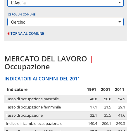
L'Aquila
CERCA UN COMUNE
Cerchio
TORNA AL COMUNE
MERCATO DEL LAVORO
|
Occupazione
INDICATORI AI CONFINI DEL 2011
Indicatore
1991
2001
2011
Tasso di occupazione maschile
48.8
50.6
54.9
Tasso di occupazione femminile
17.1
21.5
29.1
Tasso di occupazione
32.1
35.5
41.6
Indice di ricambio occupazionale
140.4
206.1
249.5