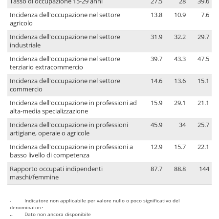
Tasso di occupazione 15-29 anni
27.5
28
39.6
Incidenza dell'occupazione nel settore
13.8
10.9
7.6
agricolo
Incidenza dell'occupazione nel settore
31.9
32.2
29.7
industriale
Incidenza dell'occupazione nel settore
39.7
43.3
47.5
terziario extracommercio
Incidenza dell'occupazione nel settore
14.6
13.6
15.1
commercio
Incidenza dell'occupazione in professioni ad
15.9
29.1
21.1
alta-media specializzazione
Incidenza dell'occupazione in professioni
45.9
34
25.7
artigiane, operaie o agricole
Incidenza dell'occupazione in professioni a
12.9
15.7
22.1
basso livello di competenza
Rapporto occupati indipendenti
87.7
88.8
144
maschi/femmine
-
Indicatore non applicabile per valore nullo o poco significativo del
denominatore
..
Dato non ancora disponibile