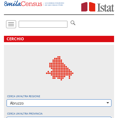
Vai
direttamente
a:
Contenuto
Ricerca
Toggle
navigation
.
CERCHIO
CERCA UN'ALTRA REGIONE
Abruzzo
CERCA UN'ALTRA PROVINCIA