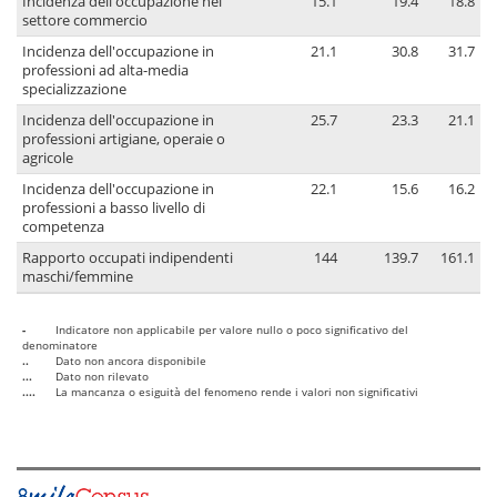
Incidenza dell'occupazione nel
15.1
19.4
18.8
settore commercio
Incidenza dell'occupazione in
21.1
30.8
31.7
professioni ad alta-media
specializzazione
Incidenza dell'occupazione in
25.7
23.3
21.1
professioni artigiane, operaie o
agricole
Incidenza dell'occupazione in
22.1
15.6
16.2
professioni a basso livello di
competenza
Rapporto occupati indipendenti
144
139.7
161.1
maschi/femmine
-
Indicatore non applicabile per valore nullo o poco significativo del
denominatore
..
Dato non ancora disponibile
...
Dato non rilevato
....
La mancanza o esiguità del fenomeno rende i valori non significativi