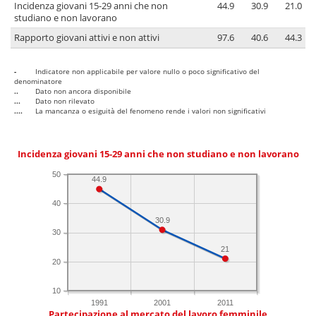
Incidenza giovani 15-29 anni che non
44.9
30.9
21.0
studiano e non lavorano
Rapporto giovani attivi e non attivi
97.6
40.6
44.3
-
Indicatore non applicabile per valore nullo o poco significativo del
denominatore
..
Dato non ancora disponibile
...
Dato non rilevato
....
La mancanza o esiguità del fenomeno rende i valori non significativi
Incidenza giovani 15-29 anni che non studiano e non lavorano
50
44.9
40
30.9
30
21
20
10
1991
2001
2011
Partecipazione al mercato del lavoro femminile