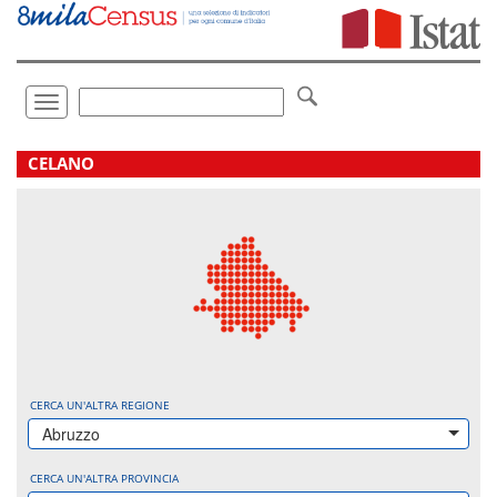
Vai
direttamente
a:
Contenuto
Ricerca
Toggle
navigation
.
CELANO
CERCA UN'ALTRA REGIONE
Abruzzo
CERCA UN'ALTRA PROVINCIA