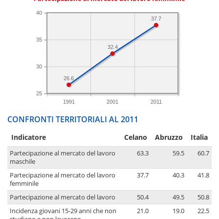
40
37.7
35
32.4
30
26.6
25
1991
2001
2011
CONFRONTI TERRITORIALI AL 2011
Indicatore
Celano
Abruzzo
Italia
Partecipazione al mercato del lavoro
63.3
59.5
60.7
maschile
Partecipazione al mercato del lavoro
37.7
40.3
41.8
femminile
Partecipazione al mercato del lavoro
50.4
49.5
50.8
Incidenza giovani 15-29 anni che non
21.0
19.0
22.5