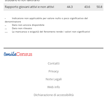
studiano e non lavorano
Rapporto giovani attivi e non attivi
44.3
43.6
50.8
-
Indicatore non applicabile per valore nullo o poco significativo del
denominatore
..
Dato non ancora disponibile
...
Dato non rilevato
....
La mancanza o esiguità del fenomeno rende i valori non significativi
Contatti
Privacy
Note Legali
Web info
Dichiarazione di accessibilità