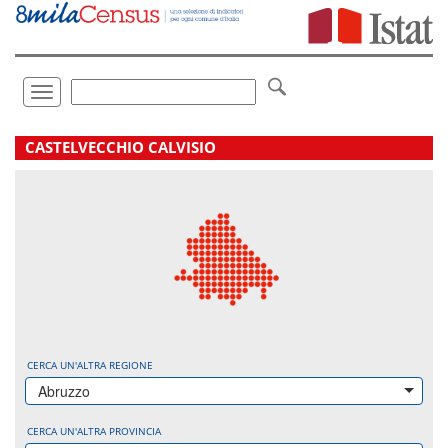
Vai
direttamente
a:
Contenuto
Ricerca
Toggle
navigation
.
CASTELVECCHIO CALVISIO
CERCA UN'ALTRA REGIONE
Abruzzo
CERCA UN'ALTRA PROVINCIA