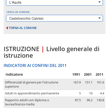
L'Aquila
CERCA UN COMUNE
Castelvecchio Calvisio
TORNA AL COMUNE
ISTRUZIONE
|
Livello generale di
istruzione
INDICATORI AI CONFINI DEL 2011
Indicatore
1991
2001
2011
Differenziali di genere per l'istruzione
167.9
151.1
101.6
superiore
Adulti in apprendimento permanente
5
10
4.4
Rapporto adulti con diploma o
87.5
96.2
130.8
laurea/licenza media