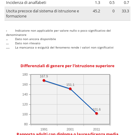
Incidenza di analfabeti
1.3
0.5
0.7
Uscita precoce dal sistema di istruzione e
45.2
0
33.3
formazione
-
Indicatore non applicabile per valore nullo o poco significativo del
denominatore
..
Dato non ancora disponibile
...
Dato non rilevato
....
La mancanza o esiguità del fenomeno rende i valori non significativi
Differenziali di genere per l'istruzione superiore
180
167.9
160
151.1
140
120
101.6
100
80
1991
2001
2011
Rapporto adulti con diploma o laurea/licenza media