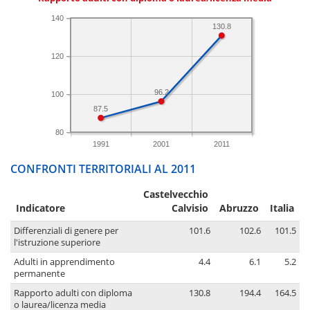
140
130.8
120
96.2
100
87.5
80
1991
2001
2011
CONFRONTI TERRITORIALI AL 2011
Castelvecchio
Indicatore
Calvisio
Abruzzo
Italia
Differenziali di genere per
101.6
102.6
101.5
l'istruzione superiore
Adulti in apprendimento
4.4
6.1
5.2
permanente
Rapporto adulti con diploma
130.8
194.4
164.5
o laurea/licenza media