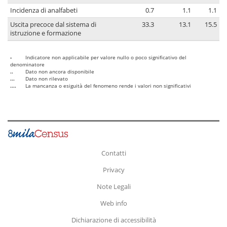
Incidenza di analfabeti
0.7
1.1
1.1
Uscita precoce dal sistema di
33.3
13.1
15.5
istruzione e formazione
-
Indicatore non applicabile per valore nullo o poco significativo del
denominatore
..
Dato non ancora disponibile
...
Dato non rilevato
....
La mancanza o esiguità del fenomeno rende i valori non significativi
Contatti
Privacy
Note Legali
Web info
Dichiarazione di accessibilità