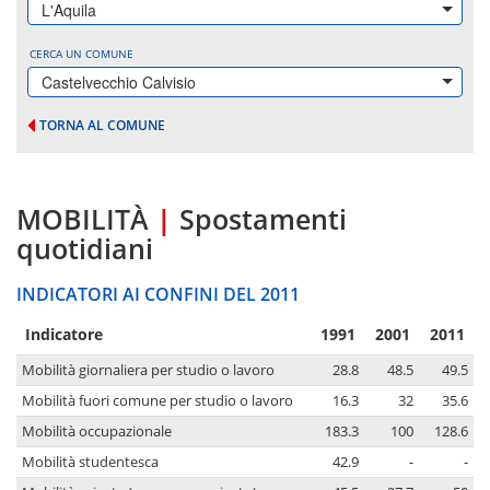
L'Aquila
CERCA UN COMUNE
Castelvecchio Calvisio
TORNA AL COMUNE
MOBILITÀ
|
Spostamenti
quotidiani
INDICATORI AI CONFINI DEL 2011
Indicatore
1991
2001
2011
Mobilità giornaliera per studio o lavoro
28.8
48.5
49.5
Mobilità fuori comune per studio o lavoro
16.3
32
35.6
Mobilità occupazionale
183.3
100
128.6
Mobilità studentesca
42.9
-
-