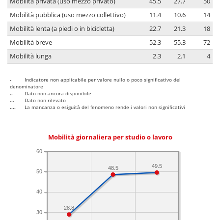
Mobilità privata (uso mezzo privato)
45.5
27.7
50
Mobilità pubblica (uso mezzo collettivo)
11.4
10.6
14
Mobilità lenta (a piedi o in bicicletta)
22.7
21.3
18
Mobilità breve
52.3
55.3
72
Mobilità lunga
2.3
2.1
4
-
Indicatore non applicabile per valore nullo o poco significativo del
denominatore
..
Dato non ancora disponibile
...
Dato non rilevato
....
La mancanza o esiguità del fenomeno rende i valori non significativi
Mobilità giornaliera per studio o lavoro
60
49.5
48.5
50
40
28.8
30