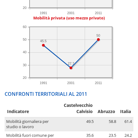
20
1991
2001
2011
Mobilità privata (uso mezzo privato)
60
50
50
45.5
40
27.7
30
20
1991
2001
2011
CONFRONTI TERRITORIALI AL 2011
Castelvecchio
Indicatore
Calvisio
Abruzzo
Italia
Mobilità giornaliera per
49.5
58.8
61.4
studio o lavoro
Mobilità fuori comune per
35.6
23.5
24.2