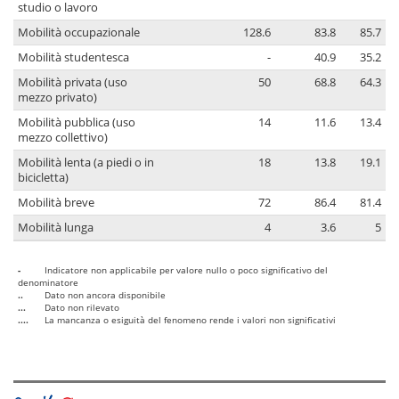
studio o lavoro
Mobilità occupazionale
128.6
83.8
85.7
Mobilità studentesca
-
40.9
35.2
Mobilità privata (uso
50
68.8
64.3
mezzo privato)
Mobilità pubblica (uso
14
11.6
13.4
mezzo collettivo)
Mobilità lenta (a piedi o in
18
13.8
19.1
bicicletta)
Mobilità breve
72
86.4
81.4
Mobilità lunga
4
3.6
5
-
Indicatore non applicabile per valore nullo o poco significativo del
denominatore
..
Dato non ancora disponibile
...
Dato non rilevato
....
La mancanza o esiguità del fenomeno rende i valori non significativi