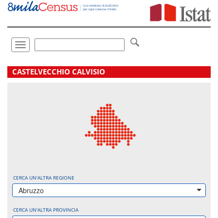
Vai
direttamente
a:
Contenuto
Ricerca
Toggle
navigation
.
CASTELVECCHIO CALVISIO
CERCA UN'ALTRA REGIONE
Abruzzo
CERCA UN'ALTRA PROVINCIA