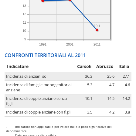
13
12
11
10.1
10
9
1991
2001
2011
CONFRONTI TERRITORIALI AL 2011
Indicatore
Carsoli
Abruzzo
Italia
Incidenza di anziani soli
36.3
25.6
27.1
Incidenza di famiglie monogenitoriali
5.3
4.7
4.6
anziane
Incidenza di coppie anziane senza
10.1
14.5
14.2
figli
Incidenza di coppie anziane con figli
3.5
4.2
3.8
-
Indicatore non applicabile per valore nullo o poco significativo del
denominatore
..
Dato non ancora disponibile