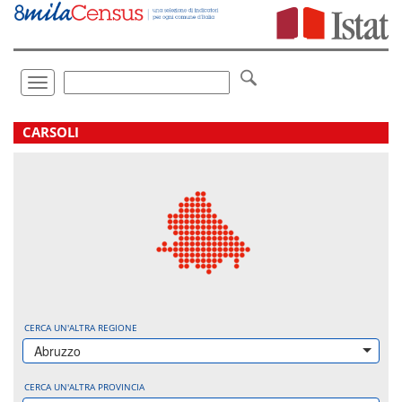
Vai
direttamente
a:
Contenuto
Ricerca
Toggle
navigation
.
CARSOLI
CERCA UN'ALTRA REGIONE
Abruzzo
CERCA UN'ALTRA PROVINCIA