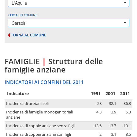
L'Aquila
CERCA UN COMUNE
Carsoli
TORNA AL COMUNE
FAMIGLIE
|
Struttura delle
famiglie anziane
INDICATORI AI CONFINI DEL 2011
Indicatore
1991
2001
2011
Incidenza di anziani soli
28
32.1
36.3
Incidenza di famiglie monogenitoriali
4.3
3.9
5.3
anziane
Incidenza di coppie anziane senza figli
13.6
13.7
10.1
Incidenza di coppie anziane con figli
2
3.1
3.5