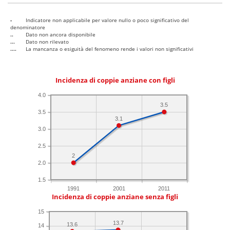
-
Indicatore non applicabile per valore nullo o poco significativo del
denominatore
..
Dato non ancora disponibile
...
Dato non rilevato
....
La mancanza o esiguità del fenomeno rende i valori non significativi
Incidenza di coppie anziane con figli
4.0
3.5
3.5
3.1
3.0
2.5
2
2.0
1.5
1991
2001
2011
Incidenza di coppie anziane senza figli
15
13.7
13.6
14