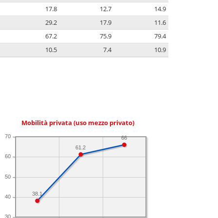
17.8
12.7
14.9
29.2
17.9
11.6
67.2
75.9
79.4
10.5
7.4
10.9
Mobilità privata (uso mezzo privato)
70
66
61.2
60
50
38.1
40
30