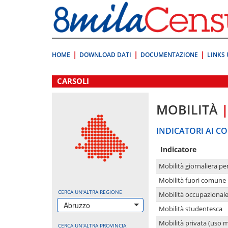
Vai
direttamente
a:
Contenuto
Ricerca
HOME
DOWNLOAD DATI
DOCUMENTAZIONE
LINKS 
.
CARSOLI
MOBILITÀ
INDICATORI AI CO
Indicatore
Mobilità giornaliera pe
Mobilità fuori comune 
CERCA UN'ALTRA REGIONE
Mobilità occupazional
Abruzzo
Mobilità studentesca
Mobilità privata (uso 
CERCA UN'ALTRA PROVINCIA