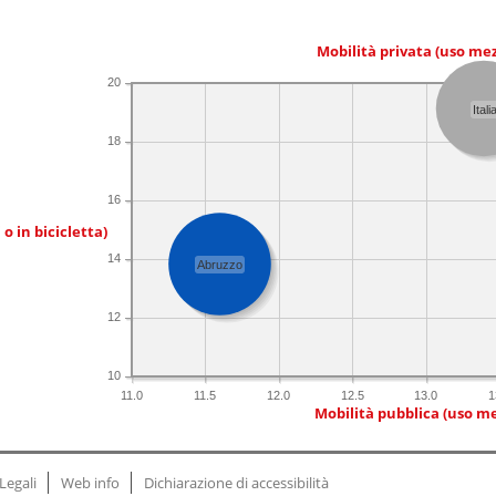
Mobilità privata (uso me
20
Itali
18
16
 o in bicicletta)
14
Abruzzo
12
10
11.0
11.5
12.0
12.5
13.0
1
Mobilità pubblica (uso me
Legali
Web info
Dichiarazione di accessibilità