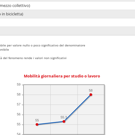
mezzo collettivo)
 in bicicletta)
bile per valore nullo o poco significativo del denominatore
nibile
 del fenomeno rende i valori non significativi
Mobilità giornaliera per studio o lavoro
59
58
58
57
56
55.3
55
55
54