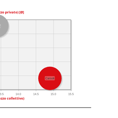
zzo privato)
[Ø]
a
Carsoli
3.5
14.0
14.5
15.0
15.5
zzo collettivo)