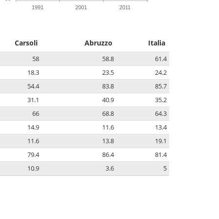
1991
2001
2011
Carsoli
Abruzzo
Italia
58
58.8
61.4
18.3
23.5
24.2
54.4
83.8
85.7
31.1
40.9
35.2
66
68.8
64.3
14.9
11.6
13.4
11.6
13.8
19.1
79.4
86.4
81.4
10.9
3.6
5