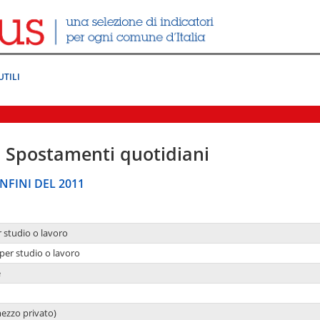
UTILI
|
Spostamenti quotidiani
NFINI DEL 2011
r studio o lavoro
per studio o lavoro
e
mezzo privato)