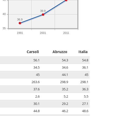
39.9
40
36.9
35
1991
2001
2011
Carsoli
Abruzzo
Italia
56.1
54.3
54.8
34.5
34.6
36.1
45
44.1
45
263.6
298.9
298.1
37.6
35.2
36.3
2.6
5.2
5.5
30.1
29.2
27.1
44.8
46.2
48.6