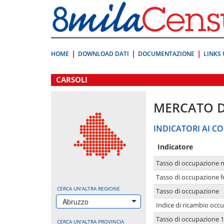
Vai
direttamente
a:
Contenuto
Ricerca
HOME
DOWNLOAD DATI
DOCUMENTAZIONE
LINKS 
.
CARSOLI
MERCATO 
INDICATORI AI CO
Indicatore
Tasso di occupazione 
Tasso di occupazione 
CERCA UN'ALTRA REGIONE
Tasso di occupazione
Abruzzo
Indice di ricambio occ
Tasso di occupazione 1
CERCA UN'ALTRA PROVINCIA