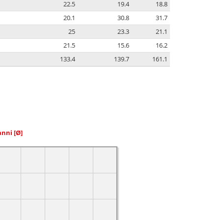
22.5
19.4
18.8
20.1
30.8
31.7
25
23.3
21.1
21.5
15.6
16.2
133.4
139.7
161.1
 anni
[Ø]