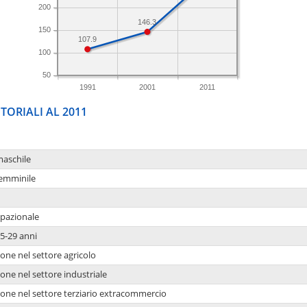
200
146.3
150
107.9
100
50
1991
2001
2011
TORIALI AL 2011
maschile
femminile
upazionale
5-29 anni
one nel settore agricolo
one nel settore industriale
ione nel settore terziario extracommercio