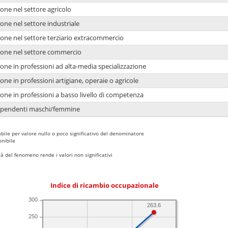
one nel settore agricolo
one nel settore industriale
ione nel settore terziario extracommercio
ione nel settore commercio
one in professioni ad alta-media specializzazione
one in professioni artigiane, operaie o agricole
one in professioni a basso livello di competenza
dipendenti maschi/femmine
bile per valore nullo o poco significativo del denominatore
nibile
 del fenomeno rende i valori non significativi
Indice di ricambio occupazionale
300
263.6
250