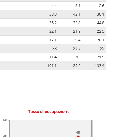
4.4
3.1
2.6
38.3
42.1
30.1
35.2
32.8
44.8
22.1
21.9
22.5
17.1
29.4
20.1
38
29.7
25
11.4
15
21.5
101.1
125.5
133.4
Tasso di occupazione
50
45
45