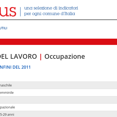
UTILI
DEL LAVORO
|
Occupazione
NFINI DEL 2011
maschile
femminile
upazionale
5-29 anni