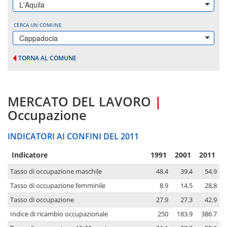
L'Aquila
CERCA UN COMUNE
Cappadocia
TORNA AL COMUNE
MERCATO DEL LAVORO
|
Occupazione
INDICATORI AI CONFINI DEL 2011
Indicatore
1991
2001
2011
Tasso di occupazione maschile
48.4
39.4
54.9
Tasso di occupazione femminile
8.9
14.5
28.8
Tasso di occupazione
27.9
27.3
42.9
Indice di ricambio occupazionale
250
183.9
386.7