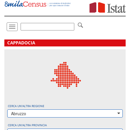
Vai
direttamente
a:
Contenuto
Ricerca
Toggle
navigation
.
CAPPADOCIA
CERCA UN'ALTRA REGIONE
Abruzzo
CERCA UN'ALTRA PROVINCIA