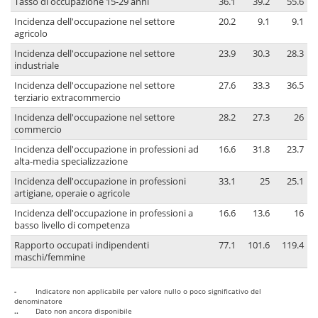
Tasso di occupazione 15-29 anni
36.1
39.2
55.6
Incidenza dell'occupazione nel settore
20.2
9.1
9.1
agricolo
Incidenza dell'occupazione nel settore
23.9
30.3
28.3
industriale
Incidenza dell'occupazione nel settore
27.6
33.3
36.5
terziario extracommercio
Incidenza dell'occupazione nel settore
28.2
27.3
26
commercio
Incidenza dell'occupazione in professioni ad
16.6
31.8
23.7
alta-media specializzazione
Incidenza dell'occupazione in professioni
33.1
25
25.1
artigiane, operaie o agricole
Incidenza dell'occupazione in professioni a
16.6
13.6
16
basso livello di competenza
Rapporto occupati indipendenti
77.1
101.6
119.4
maschi/femmine
-
Indicatore non applicabile per valore nullo o poco significativo del
denominatore
..
Dato non ancora disponibile