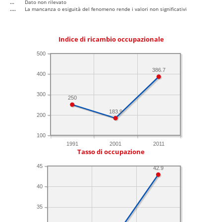
...
Dato non rilevato
....
La mancanza o esiguità del fenomeno rende i valori non significativi
Indice di ricambio occupazionale
500
386.7
400
300
250
183.9
200
100
1991
2001
2011
Tasso di occupazione
45
42.9
40
35