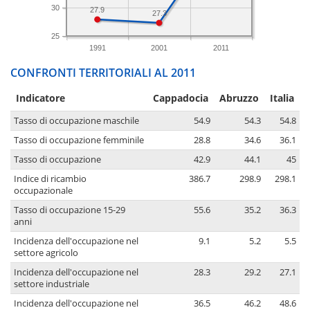
30
27.9
27.3
25
1991
2001
2011
CONFRONTI TERRITORIALI AL 2011
Indicatore
Cappadocia
Abruzzo
Italia
Tasso di occupazione maschile
54.9
54.3
54.8
Tasso di occupazione femminile
28.8
34.6
36.1
Tasso di occupazione
42.9
44.1
45
Indice di ricambio
386.7
298.9
298.1
occupazionale
Tasso di occupazione 15-29
55.6
35.2
36.3
anni
Incidenza dell'occupazione nel
9.1
5.2
5.5
settore agricolo
Incidenza dell'occupazione nel
28.3
29.2
27.1
settore industriale
Incidenza dell'occupazione nel
36.5
46.2
48.6