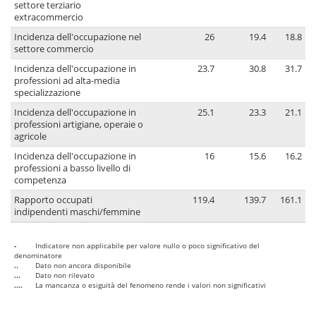
settore terziario
extracommercio
Incidenza dell'occupazione nel
26
19.4
18.8
settore commercio
Incidenza dell'occupazione in
23.7
30.8
31.7
professioni ad alta-media
specializzazione
Incidenza dell'occupazione in
25.1
23.3
21.1
professioni artigiane, operaie o
agricole
Incidenza dell'occupazione in
16
15.6
16.2
professioni a basso livello di
competenza
Rapporto occupati
119.4
139.7
161.1
indipendenti maschi/femmine
-
Indicatore non applicabile per valore nullo o poco significativo del
denominatore
..
Dato non ancora disponibile
...
Dato non rilevato
....
La mancanza o esiguità del fenomeno rende i valori non significativi