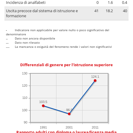
Incidenza di analfabeti
0
1.6
0.4
Uscita precoce dal sistema di istruzione e
41
18.2
40
formazione
-
Indicatore non applicabile per valore nullo o poco significativo del
denominatore
..
Dato non ancora disponibile
...
Dato non rilevato
....
La mancanza o esiguità del fenomeno rende i valori non significativi
Differenziali di genere per l'istruzione superiore
130
124.1
120
110
103.5
96.9
100
90
1991
2001
2011
Rapporto adulti con diploma o laurea/licenza media