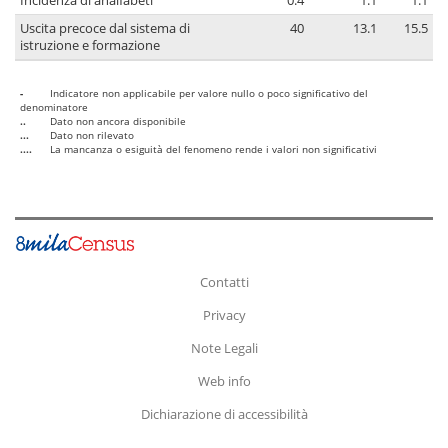
Incidenza di analfabeti
0.4
1.1
1.1
Uscita precoce dal sistema di
40
13.1
15.5
istruzione e formazione
-
Indicatore non applicabile per valore nullo o poco significativo del
denominatore
..
Dato non ancora disponibile
...
Dato non rilevato
....
La mancanza o esiguità del fenomeno rende i valori non significativi
Contatti
Privacy
Note Legali
Web info
Dichiarazione di accessibilità