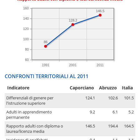
160
146.5
140
128.2
120
100
86
80
60
1991
2001
2011
CONFRONTI TERRITORIALI AL 2011
Indicatore
Caporciano
Abruzzo
Italia
Differenziali di genere per
124.1
102.6
101.5
l'istruzione superiore
Adulti in apprendimento
9.2
6.1
5.2
permanente
Rapporto adulti con diploma o
146.5
194.4
164.5
laurea/licenza media