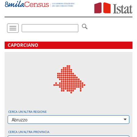
Vai
direttamente
a:
Contenuto
Ricerca
Toggle
navigation
.
CAPORCIANO
CERCA UN'ALTRA REGIONE
Abruzzo
CERCA UN'ALTRA PROVINCIA