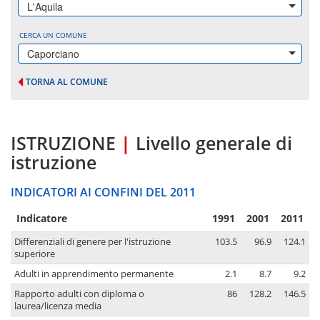
L'Aquila
CERCA UN COMUNE
Caporciano
TORNA AL COMUNE
ISTRUZIONE
|
Livello generale di
istruzione
INDICATORI AI CONFINI DEL 2011
Indicatore
1991
2001
2011
Differenziali di genere per l'istruzione
103.5
96.9
124.1
superiore
Adulti in apprendimento permanente
2.1
8.7
9.2
Rapporto adulti con diploma o
86
128.2
146.5
laurea/licenza media