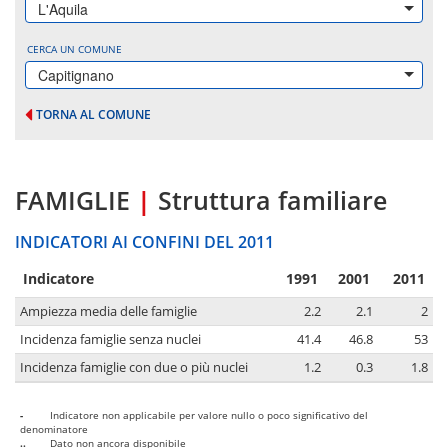
L'Aquila
CERCA UN COMUNE
Capitignano
TORNA AL COMUNE
FAMIGLIE
|
Struttura familiare
INDICATORI AI CONFINI DEL 2011
Indicatore
1991
2001
2011
Ampiezza media delle famiglie
2.2
2.1
2
Incidenza famiglie senza nuclei
41.4
46.8
53
Incidenza famiglie con due o più nuclei
1.2
0.3
1.8
-
Indicatore non applicabile per valore nullo o poco significativo del
denominatore
..
Dato non ancora disponibile