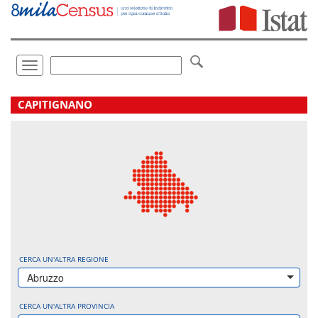
Vai
direttamente
a:
Contenuto
Ricerca
Toggle
navigation
.
CAPITIGNANO
CERCA UN'ALTRA REGIONE
Abruzzo
CERCA UN'ALTRA PROVINCIA