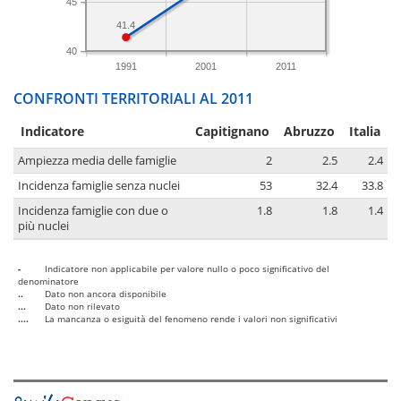
45
41.4
40
1991
2001
2011
CONFRONTI TERRITORIALI AL 2011
Indicatore
Capitignano
Abruzzo
Italia
Ampiezza media delle famiglie
2
2.5
2.4
Incidenza famiglie senza nuclei
53
32.4
33.8
Incidenza famiglie con due o
1.8
1.8
1.4
più nuclei
-
Indicatore non applicabile per valore nullo o poco significativo del
denominatore
..
Dato non ancora disponibile
...
Dato non rilevato
....
La mancanza o esiguità del fenomeno rende i valori non significativi