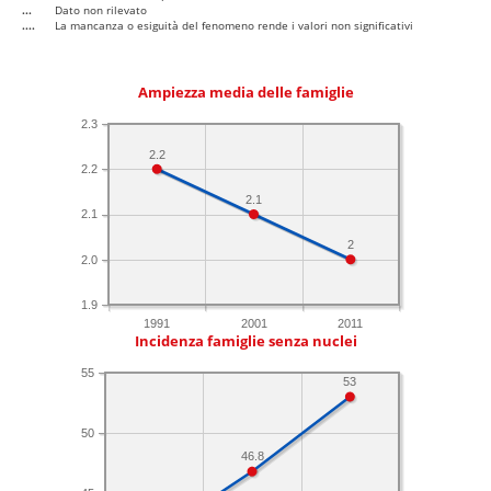
...
Dato non rilevato
....
La mancanza o esiguità del fenomeno rende i valori non significativi
Ampiezza media delle famiglie
2.3
2.2
2.2
2.1
2.1
2
2.0
1.9
1991
2001
2011
Incidenza famiglie senza nuclei
55
53
50
46.8