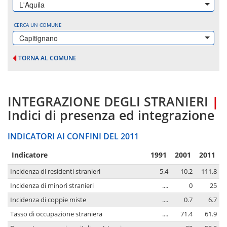
L'Aquila
CERCA UN COMUNE
Capitignano
TORNA AL COMUNE
INTEGRAZIONE DEGLI STRANIERI
|
Indici di presenza ed integrazione
INDICATORI AI CONFINI DEL 2011
Indicatore
1991
2001
2011
Incidenza di residenti stranieri
5.4
10.2
111.8
Incidenza di minori stranieri
....
0
25
Incidenza di coppie miste
....
0.7
6.7
Tasso di occupazione straniera
....
71.4
61.9