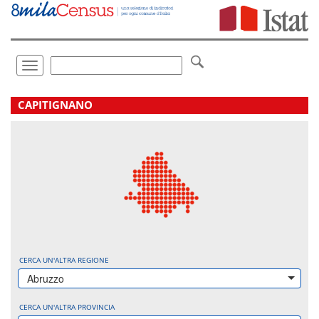
Vai
direttamente
a:
Contenuto
Ricerca
Toggle
navigation
.
CAPITIGNANO
CERCA UN'ALTRA REGIONE
Abruzzo
CERCA UN'ALTRA PROVINCIA