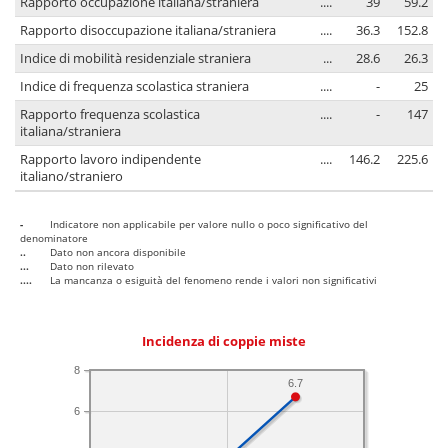
Rapporto occupazione italiana/straniera
....
39
59.2
Rapporto disoccupazione italiana/straniera
....
36.3
152.8
Indice di mobilità residenziale straniera
...
28.6
26.3
Indice di frequenza scolastica straniera
....
-
25
Rapporto frequenza scolastica
....
-
147
italiana/straniera
Rapporto lavoro indipendente
....
146.2
225.6
italiano/straniero
-
Indicatore non applicabile per valore nullo o poco significativo del
denominatore
..
Dato non ancora disponibile
...
Dato non rilevato
....
La mancanza o esiguità del fenomeno rende i valori non significativi
Incidenza di coppie miste
8
6.7
6