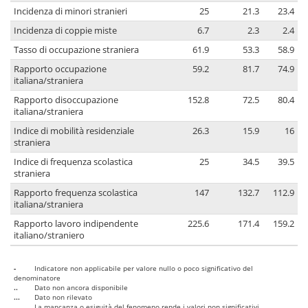
Incidenza di minori stranieri
25
21.3
23.4
Incidenza di coppie miste
6.7
2.3
2.4
Tasso di occupazione straniera
61.9
53.3
58.9
Rapporto occupazione
59.2
81.7
74.9
italiana/straniera
Rapporto disoccupazione
152.8
72.5
80.4
italiana/straniera
Indice di mobilità residenziale
26.3
15.9
16
straniera
Indice di frequenza scolastica
25
34.5
39.5
straniera
Rapporto frequenza scolastica
147
132.7
112.9
italiana/straniera
Rapporto lavoro indipendente
225.6
171.4
159.2
italiano/straniero
-
Indicatore non applicabile per valore nullo o poco significativo del
denominatore
..
Dato non ancora disponibile
...
Dato non rilevato
....
La mancanza o esiguità del fenomeno rende i valori non significativi