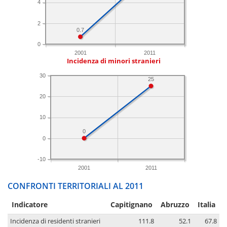
4
2
0.7
0
2001
2011
Incidenza di minori stranieri
30
25
20
10
0
0
-10
2001
2011
CONFRONTI TERRITORIALI AL 2011
Indicatore
Capitignano
Abruzzo
Italia
Incidenza di residenti stranieri
111.8
52.1
67.8