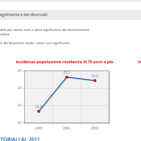
legalmente e dei divorziati
bile per valore nullo o poco significativo del denominatore
nibile
 del fenomeno rende i valori non significativi
Incidenza popolazione residente di 75 anni e più
I
25
23.2
22.2
20
15
13.3
10
1991
2001
2011
TORIALI AL 2011