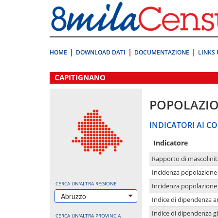
Vai
direttamente
a:
Contenuto
Ricerca
HOME
DOWNLOAD DATI
DOCUMENTAZIONE
LINKS 
.
CAPITIGNANO
POPOLAZI
INDICATORI AI CO
Indicatore
Rapporto di mascolinit
Incidenza popolazione 
CERCA UN'ALTRA REGIONE
Incidenza popolazione 
Abruzzo
Indice di dipendenza a
Indice di dipendenza g
CERCA UN'ALTRA PROVINCIA