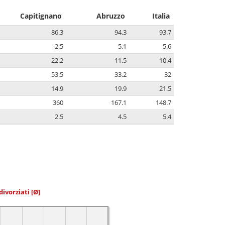
Capitignano
Abruzzo
Italia
86.3
94.3
93.7
2.5
5.1
5.6
22.2
11.5
10.4
53.5
33.2
32
14.9
19.9
21.5
360
167.1
148.7
2.5
4.5
5.4
divorziati
[Ø]