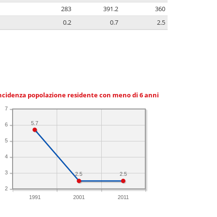
283
391.2
360
0.2
0.7
2.5
ncidenza popolazione residente con meno di 6 anni
7
5.7
6
5
4
3
2.5
2.5
2
1991
2001
2011