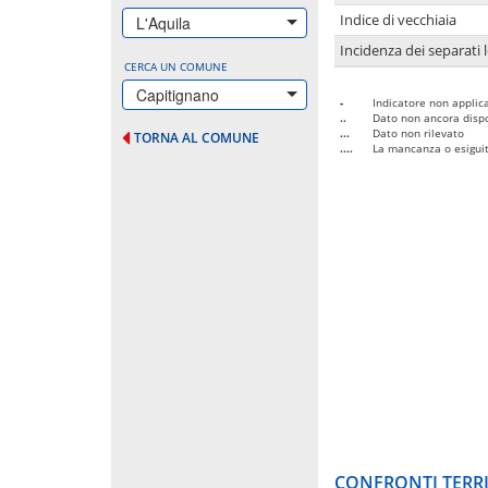
Indice di vecchiaia
L'Aquila
Incidenza dei separati 
CERCA UN COMUNE
Capitignano
-
Indicatore non applica
..
Dato non ancora dispo
...
Dato non rilevato
TORNA AL COMUNE
....
La mancanza o esiguità
CONFRONTI TERRI