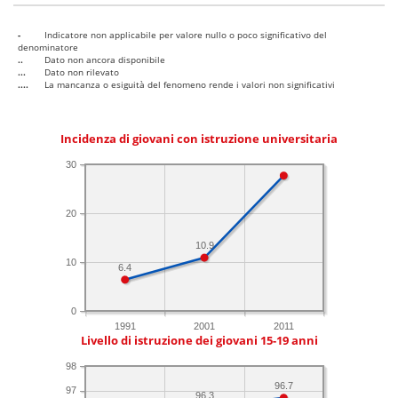
-
Indicatore non applicabile per valore nullo o poco significativo del
denominatore
..
Dato non ancora disponibile
...
Dato non rilevato
....
La mancanza o esiguità del fenomeno rende i valori non significativi
Incidenza di giovani con istruzione universitaria
30
20
10.9
10
6.4
0
1991
2001
2011
Livello di istruzione dei giovani 15-19 anni
98
96.7
97
96.3