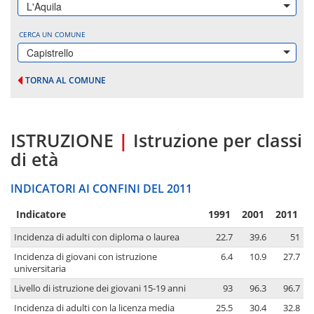
L'Aquila
CERCA UN COMUNE
Capistrello
TORNA AL COMUNE
ISTRUZIONE
|
Istruzione per classi
di età
INDICATORI AI CONFINI DEL 2011
Indicatore
1991
2001
2011
Incidenza di adulti con diploma o laurea
22.7
39.6
51
Incidenza di giovani con istruzione
6.4
10.9
27.7
universitaria
Livello di istruzione dei giovani 15-19 anni
93
96.3
96.7
Incidenza di adulti con la licenza media
25.5
30.4
32.8