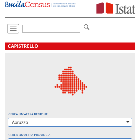
Vai
direttamente
a:
Contenuto
Ricerca
Toggle
navigation
.
CAPISTRELLO
CERCA UN'ALTRA REGIONE
Abruzzo
CERCA UN'ALTRA PROVINCIA