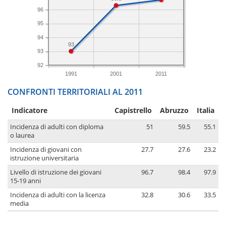
96
95
94
93
93
92
1991
2001
2011
CONFRONTI TERRITORIALI AL 2011
Indicatore
Capistrello
Abruzzo
Italia
Incidenza di adulti con diploma
51
59.5
55.1
o laurea
Incidenza di giovani con
27.7
27.6
23.2
istruzione universitaria
Livello di istruzione dei giovani
96.7
98.4
97.9
15-19 anni
Incidenza di adulti con la licenza
32.8
30.6
33.5
media