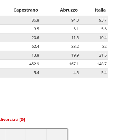
Capestrano
Abruzzo
Italia
86.8
94.3
93.7
3.5
5.1
5.6
20.6
11.5
10.4
62.4
33.2
32
13.8
19.9
21.5
452.9
167.1
148.7
5.4
4.5
5.4
divorziati
[Ø]