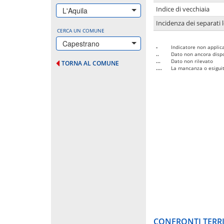
Indice di vecchiaia
L'Aquila
Incidenza dei separati 
CERCA UN COMUNE
Capestrano
-
Indicatore non applica
..
Dato non ancora dispo
...
Dato non rilevato
TORNA AL COMUNE
....
La mancanza o esiguità
CONFRONTI TERRI