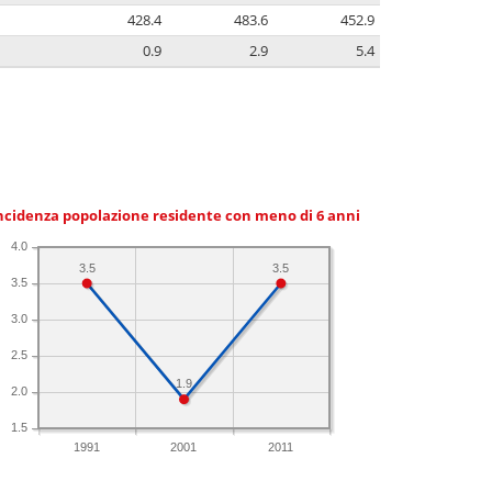
428.4
483.6
452.9
0.9
2.9
5.4
ncidenza popolazione residente con meno di 6 anni
4.0
3.5
3.5
3.5
3.0
2.5
1.9
2.0
1.5
1991
2001
2011