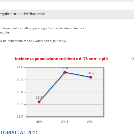
legalmente e dei divorziati
bile per valore nullo o poco significativo del denominatore
nibile
 del fenomeno rende i valori non significativi
Incidenza popolazione residente di 75 anni e più
I
21.0
20.8
20.6
20.5
20.0
19.6
19.5
19.0
1991
2001
2011
TORIALI AL 2011