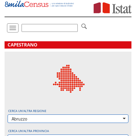
Vai
direttamente
a:
Contenuto
Ricerca
Toggle
navigation
.
CAPESTRANO
CERCA UN'ALTRA REGIONE
Abruzzo
CERCA UN'ALTRA PROVINCIA