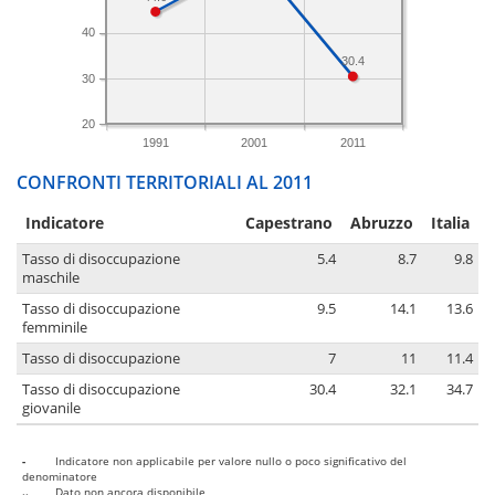
40
30.4
30
20
1991
2001
2011
CONFRONTI TERRITORIALI AL 2011
Indicatore
Capestrano
Abruzzo
Italia
Tasso di disoccupazione
5.4
8.7
9.8
maschile
Tasso di disoccupazione
9.5
14.1
13.6
femminile
Tasso di disoccupazione
7
11
11.4
Tasso di disoccupazione
30.4
32.1
34.7
giovanile
-
Indicatore non applicabile per valore nullo o poco significativo del
denominatore
..
Dato non ancora disponibile