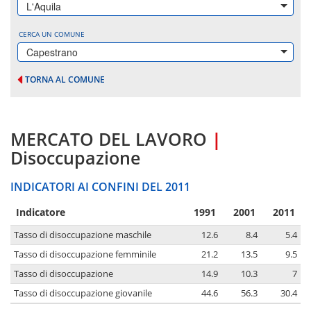
L'Aquila
CERCA UN COMUNE
Capestrano
TORNA AL COMUNE
MERCATO DEL LAVORO
|
Disoccupazione
INDICATORI AI CONFINI DEL 2011
Indicatore
1991
2001
2011
Tasso di disoccupazione maschile
12.6
8.4
5.4
Tasso di disoccupazione femminile
21.2
13.5
9.5
Tasso di disoccupazione
14.9
10.3
7
Tasso di disoccupazione giovanile
44.6
56.3
30.4