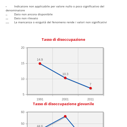
-
Indicatore non applicabile per valore nullo o poco significativo del
denominatore
..
Dato non ancora disponibile
...
Dato non rilevato
....
La mancanza o esiguità del fenomeno rende i valori non significativi
Tasso di disoccupazione
20
14.9
15
10.3
10
7
5
1991
2001
2011
Tasso di disoccupazione giovanile
60
50
44.6