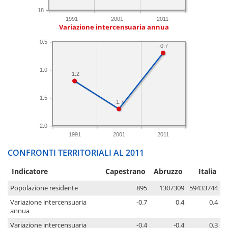
18
1991
2001
2011
Variazione intercensuaria annua
-0.5
-0.7
-1.0
-1.2
-1.5
-1.7
-2.0
1991
2001
2011
CONFRONTI TERRITORIALI AL 2011
Indicatore
Capestrano
Abruzzo
Italia
Popolazione residente
895
1307309
59433744
Variazione intercensuaria
-0.7
0.4
0.4
annua
Variazione intercensuaria
-0.4
-0.4
0.3