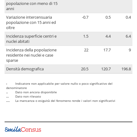
popolazione con meno di 15
anni
Variazione intercensuaria
-0.7
0.5
0.4
popolazione con 15 anni ed
oltre
Incidenza superficie centri e
1.5
4.4
6.4
nuclei abitati
Incidenza della popolazione
22
17.7
9
residente nei nuclei e case
sparse
Densità demografica
20.5
120.7
196.8
-
Indicatore non applicabile per valore nullo o poco significativo del
denominatore
..
Dato non ancora disponibile
...
Dato non rilevato
....
La mancanza o esiguità del fenomeno rende i valori non significativi