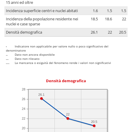
15 anni ed oltre
Incidenza superficie centri e nuclei abitati
1.6
1.5
1.5
Incidenza della popolazione residente nei
18.5
18.6
22
nuclei e case sparse
Densità demografica
26.1
22
20.5
-
Indicatore non applicabile per valore nullo o poco significativo del
denominatore
..
Dato non ancora disponibile
...
Dato non rilevato
....
La mancanza o esiguità del fenomeno rende i valori non significativi
Densità demografica
28
26.1
26
24
22
22
20.5
20