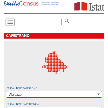
Vai
direttamente
a:
Contenuto
Ricerca
Toggle
navigation
.
CAPESTRANO
CERCA UN'ALTRA REGIONE
Abruzzo
CERCA UN'ALTRA PROVINCIA