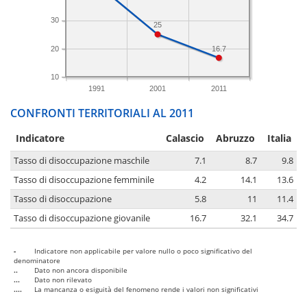
30
25
20
16.7
10
1991
2001
2011
CONFRONTI TERRITORIALI AL 2011
Indicatore
Calascio
Abruzzo
Italia
Tasso di disoccupazione maschile
7.1
8.7
9.8
Tasso di disoccupazione femminile
4.2
14.1
13.6
Tasso di disoccupazione
5.8
11
11.4
Tasso di disoccupazione giovanile
16.7
32.1
34.7
-
Indicatore non applicabile per valore nullo o poco significativo del
denominatore
..
Dato non ancora disponibile
...
Dato non rilevato
....
La mancanza o esiguità del fenomeno rende i valori non significativi