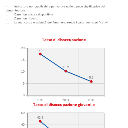
-
Indicatore non applicabile per valore nullo o poco significativo del
denominatore
..
Dato non ancora disponibile
...
Dato non rilevato
....
La mancanza o esiguità del fenomeno rende i valori non significativi
Tasso di disoccupazione
20
17.5
15
10.2
10
5.8
5
0
1991
2001
2011
Tasso di disoccupazione giovanile
50
42.9
40