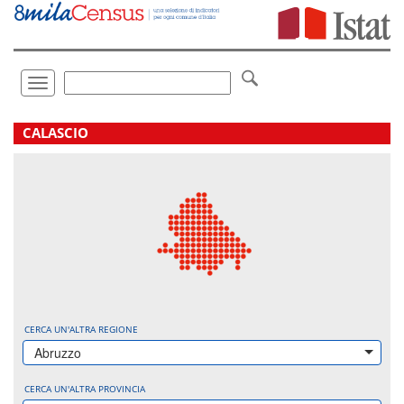
Vai
direttamente
a:
Contenuto
Ricerca
Toggle
navigation
.
CALASCIO
CERCA UN'ALTRA REGIONE
Abruzzo
CERCA UN'ALTRA PROVINCIA