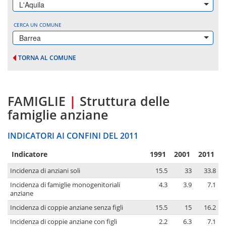
L'Aquila
CERCA UN COMUNE
Barrea
TORNA AL COMUNE
FAMIGLIE
|
Struttura delle
famiglie anziane
INDICATORI AI CONFINI DEL 2011
Indicatore
1991
2001
2011
Incidenza di anziani soli
15.5
33
33.8
Incidenza di famiglie monogenitoriali
4.3
3.9
7.1
anziane
Incidenza di coppie anziane senza figli
15.5
15
16.2
Incidenza di coppie anziane con figli
2.2
6.3
7.1