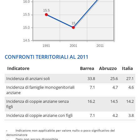
16.0
15.5
15.5
15
15.0
14.5
1991
2001
2011
CONFRONTI TERRITORIALI AL 2011
Indicatore
Barrea
Abruzzo
Italia
Incidenza di anziani soli
33.8
25.6
27.1
Incidenza di famiglie monogenitoriali
7.1
4.7
4.6
anziane
Incidenza di coppie anziane senza
16.2
14.5
14.2
figli
Incidenza di coppie anziane con figli
7.1
4.2
3.8
-
Indicatore non applicabile per valore nullo o poco significativo del
denominatore
..
Dato non ancora disponibile