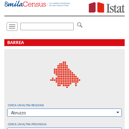
Vai
direttamente
a:
Contenuto
Ricerca
Toggle
navigation
.
BARREA
CERCA UN'ALTRA REGIONE
Abruzzo
CERCA UN'ALTRA PROVINCIA