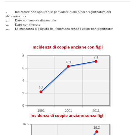
-
Indicatore non applicabile per valore nullo o poco significativo del
denominatore
..
Dato non ancora disponibile
...
Dato non rilevato
....
La mancanza o esiguità del fenomeno rende i valori non significativi
Incidenza di coppie anziane con figli
8
7.1
6.3
6
4
2.2
2
0
1991
2001
2011
Incidenza di coppie anziane senza figli
16.5
16.2