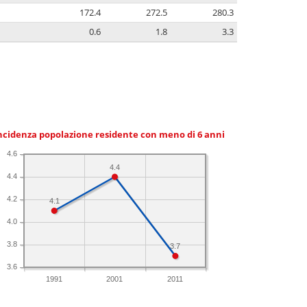
172.4
272.5
280.3
0.6
1.8
3.3
ncidenza popolazione residente con meno di 6 anni
4.6
4.4
4.4
4.2
4.1
4.0
3.8
3.7
3.6
1991
2001
2011