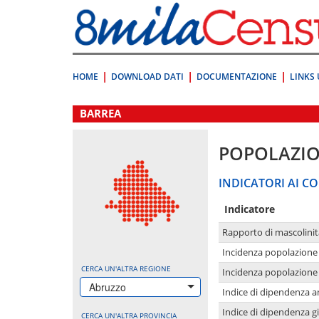
Vai
direttamente
a:
Contenuto
Ricerca
HOME
DOWNLOAD DATI
DOCUMENTAZIONE
LINKS 
.
BARREA
POPOLAZI
INDICATORI AI CO
Indicatore
Rapporto di mascolinit
Incidenza popolazione 
CERCA UN'ALTRA REGIONE
Incidenza popolazione 
Abruzzo
Indice di dipendenza a
Indice di dipendenza g
CERCA UN'ALTRA PROVINCIA