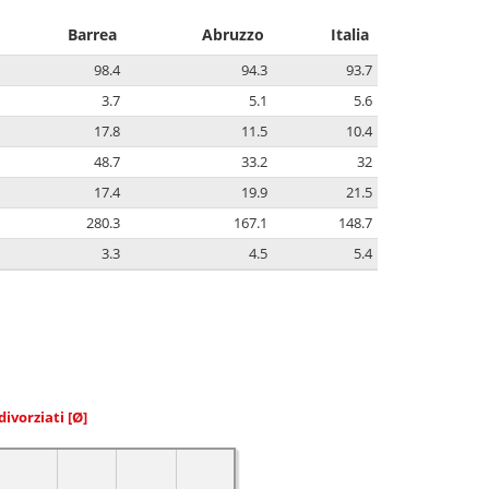
Barrea
Abruzzo
Italia
98.4
94.3
93.7
3.7
5.1
5.6
17.8
11.5
10.4
48.7
33.2
32
17.4
19.9
21.5
280.3
167.1
148.7
3.3
4.5
5.4
divorziati
[Ø]