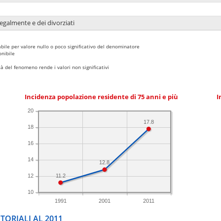
legalmente e dei divorziati
bile per valore nullo o poco significativo del denominatore
nibile
 del fenomeno rende i valori non significativi
Incidenza popolazione residente di 75 anni e più
I
20
17.8
18
16
14
12.8
11.2
12
10
1991
2001
2011
TORIALI AL 2011