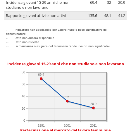
Incidenza giovani 15-29 anni che non
69.4
32
20.9
studiano e non lavorano
Rapporto giovani attivi e non attivi
135.6
48.1
41.2
-
Indicatore non applicabile per valore nullo o poco significativo del
denominatore
..
Dato non ancora disponibile
...
Dato non rilevato
....
La mancanza o esiguità del fenomeno rende i valori non significativi
Incidenza giovani 15-29 anni che non studiano e non lavorano
80
69.4
60
40
32
20.9
20
0
1991
2001
2011
Partecipazione al mercato del lavoro femminile