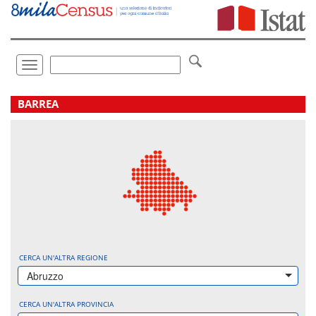
Vai
direttamente
a:
Contenuto
Ricerca
Toggle
navigation
.
BARREA
CERCA UN'ALTRA REGIONE
Abruzzo
CERCA UN'ALTRA PROVINCIA