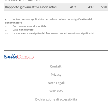
studiano e non lavorano
Rapporto giovani attivi e non attivi
41.2
43.6
50.8
-
Indicatore non applicabile per valore nullo o poco significativo del
denominatore
..
Dato non ancora disponibile
...
Dato non rilevato
....
La mancanza o esiguità del fenomeno rende i valori non significativi
Contatti
Privacy
Note Legali
Web info
Dichiarazione di accessibilità