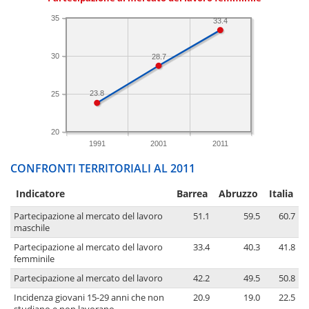
35
33.4
30
28.7
23.8
25
20
1991
2001
2011
CONFRONTI TERRITORIALI AL 2011
Indicatore
Barrea
Abruzzo
Italia
Partecipazione al mercato del lavoro
51.1
59.5
60.7
maschile
Partecipazione al mercato del lavoro
33.4
40.3
41.8
femminile
Partecipazione al mercato del lavoro
42.2
49.5
50.8
Incidenza giovani 15-29 anni che non
20.9
19.0
22.5