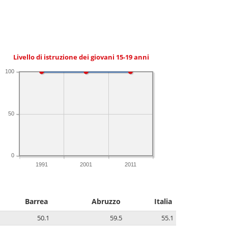
Livello di istruzione dei giovani 15-19 anni
100
50
0
1991
2001
2011
Barrea
Abruzzo
Italia
50.1
59.5
55.1