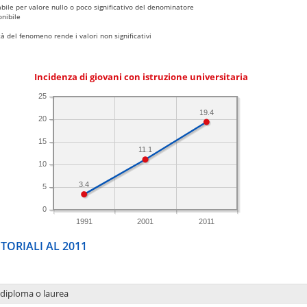
bile per valore nullo o poco significativo del denominatore
nibile
 del fenomeno rende i valori non significativi
Incidenza di giovani con istruzione universitaria
25
19.4
20
15
11.1
10
3.4
5
0
1991
2001
2011
TORIALI AL 2011
 diploma o laurea