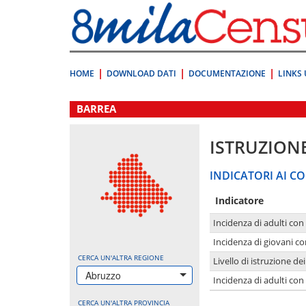
Vai
direttamente
a:
Contenuto
Ricerca
HOME
DOWNLOAD DATI
DOCUMENTAZIONE
LINKS 
.
BARREA
ISTRUZION
INDICATORI AI CO
Indicatore
Incidenza di adulti con
Incidenza di giovani co
CERCA UN'ALTRA REGIONE
Livello di istruzione de
Abruzzo
Incidenza di adulti con
CERCA UN'ALTRA PROVINCIA