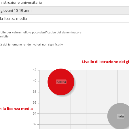
n istruzione universitaria
i giovani 15-19 anni
 la licenza media
bile per valore nullo o poco significativo del denominatore
nibile
 del fenomeno rende i valori non significativi
Livello di istruzione dei 
42
40
Barrea
38
36
n la licenza media
34
Italia
32