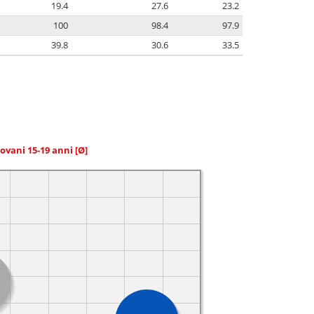
19.4
27.6
23.2
100
98.4
97.9
39.8
30.6
33.5
giovani 15-19 anni
[Ø]