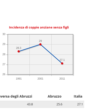
Incidenza di coppie anziane senza figli
30
29
29
28.3
28
27.1
27
26
1991
2001
2011
versa degli Abruzzi
Abruzzo
Italia
43.8
25.6
27.1