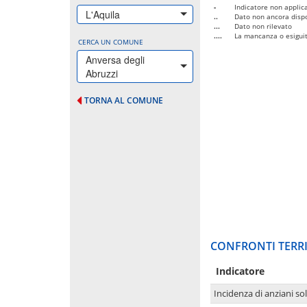
-
Indicatore non applica
L'Aquila
..
Dato non ancora dispo
...
Dato non rilevato
....
La mancanza o esiguità
CERCA UN COMUNE
Anversa degli
Abruzzi
TORNA AL COMUNE
CONFRONTI TERRI
Indicatore
Incidenza di anziani sol