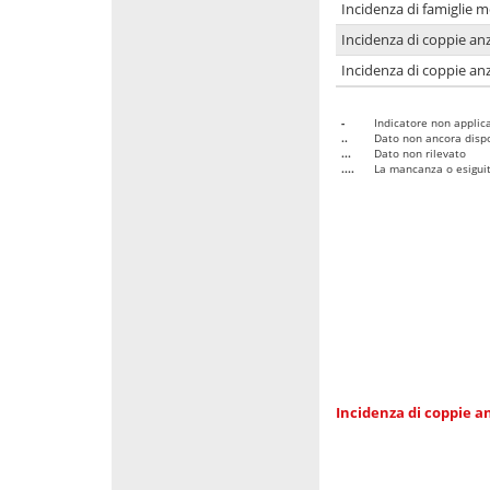
Incidenza di famiglie 
Incidenza di coppie anz
Incidenza di coppie anz
-
Indicatore non applica
..
Dato non ancora dispo
...
Dato non rilevato
....
La mancanza o esiguità
Incidenza di coppie an