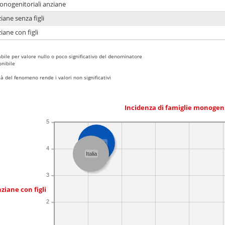
monogenitoriali anziane
iane senza figli
iane con figli
bile per valore nullo o poco significativo del denominatore
nibile
 del fenomeno rende i valori non significativi
Incidenza di famiglie monogen
5
Abruzzo
4
Italia
3
ziane con figli
2