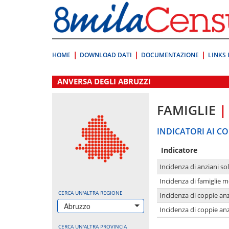
Vai
direttamente
a:
Contenuto
Ricerca
HOME
DOWNLOAD DATI
DOCUMENTAZIONE
LINKS 
.
ANVERSA DEGLI ABRUZZI
FAMIGLIE
|
INDICATORI AI CO
Indicatore
Incidenza di anziani sol
Incidenza di famiglie 
CERCA UN'ALTRA REGIONE
Incidenza di coppie anz
Abruzzo
Incidenza di coppie anz
CERCA UN'ALTRA PROVINCIA