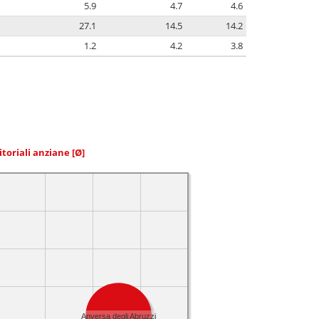
5.9
4.7
4.6
27.1
14.5
14.2
1.2
4.2
3.8
itoriali anziane
[Ø]
Anversa degli Abruzzi