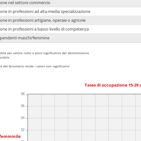
ione nel settore commercio
one in professioni ad alta-media specializzazione
one in professioni artigiane, operaie o agricole
one in professioni a basso livello di competenza
dipendenti maschi/femmine
bile per valore nullo o poco significativo del denominatore
nibile
 del fenomeno rende i valori non significativi
Tasso di occupazione 15-29
38
36
34
32
 femminile