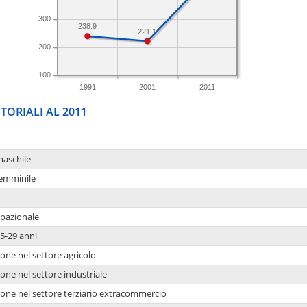
300
238.9
221.1
200
100
1991
2001
2011
TORIALI AL 2011
maschile
femminile
upazionale
5-29 anni
one nel settore agricolo
one nel settore industriale
ione nel settore terziario extracommercio