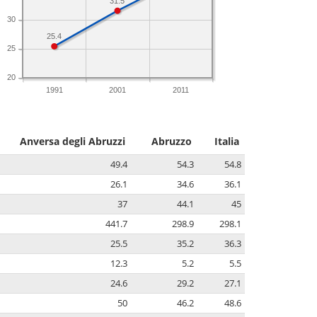
31.5
30
25.4
25
20
1991
2001
2011
Anversa degli Abruzzi
Abruzzo
Italia
49.4
54.3
54.8
26.1
34.6
36.1
37
44.1
45
441.7
298.9
298.1
25.5
35.2
36.3
12.3
5.2
5.5
24.6
29.2
27.1
50
46.2
48.6