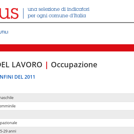
UTILI
DEL LAVORO
|
Occupazione
NFINI DEL 2011
maschile
femminile
upazionale
5-29 anni