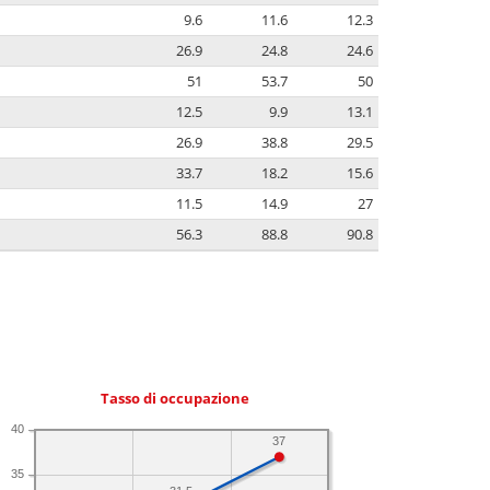
9.6
11.6
12.3
26.9
24.8
24.6
51
53.7
50
12.5
9.9
13.1
26.9
38.8
29.5
33.7
18.2
15.6
11.5
14.9
27
56.3
88.8
90.8
Tasso di occupazione
40
37
35