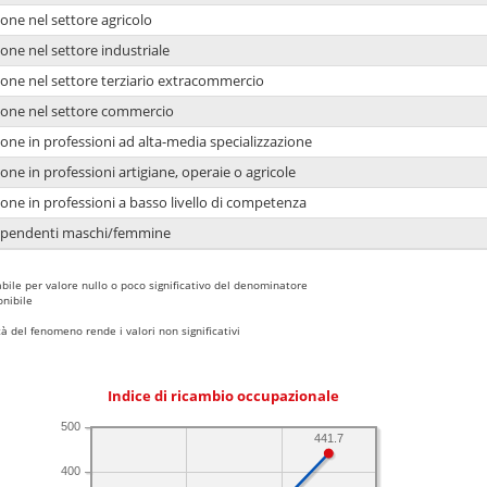
one nel settore agricolo
one nel settore industriale
ione nel settore terziario extracommercio
ione nel settore commercio
one in professioni ad alta-media specializzazione
one in professioni artigiane, operaie o agricole
one in professioni a basso livello di competenza
dipendenti maschi/femmine
bile per valore nullo o poco significativo del denominatore
nibile
 del fenomeno rende i valori non significativi
Indice di ricambio occupazionale
500
441.7
400