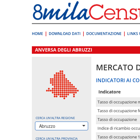
Vai
direttamente
a:
Contenuto
Ricerca
HOME
DOWNLOAD DATI
DOCUMENTAZIONE
LINKS 
.
ANVERSA DEGLI ABRUZZI
MERCATO 
INDICATORI AI CO
Indicatore
Tasso di occupazione 
Tasso di occupazione 
CERCA UN'ALTRA REGIONE
Tasso di occupazione
Abruzzo
Indice di ricambio occ
Tasso di occupazione 1
CERCA UN'ALTRA PROVINCIA