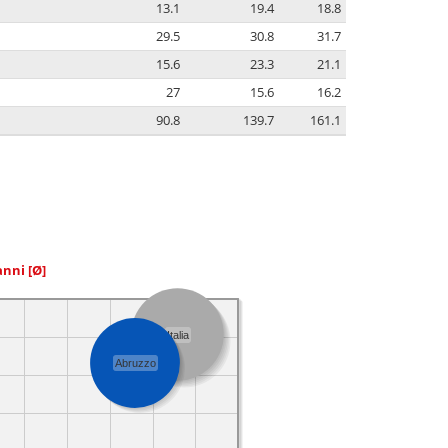
13.1
19.4
18.8
29.5
30.8
31.7
15.6
23.3
21.1
27
15.6
16.2
90.8
139.7
161.1
 anni
[Ø]
Italia
Abruzzo