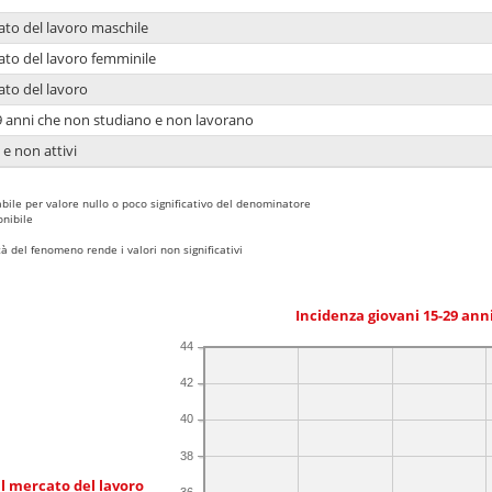
ato del lavoro maschile
ato del lavoro femminile
ato del lavoro
9 anni che non studiano e non lavorano
 e non attivi
bile per valore nullo o poco significativo del denominatore
nibile
 del fenomeno rende i valori non significativi
Incidenza giovani 15-29 an
44
42
40
38
l mercato del lavoro
36