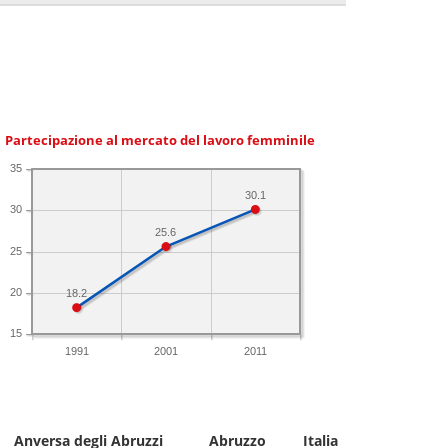
Partecipazione al mercato del lavoro femminile
35
30.1
30
25.6
25
20
18.2
15
1991
2001
2011
Anversa degli Abruzzi
Abruzzo
Italia