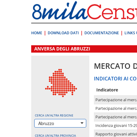
Vai
direttamente
a:
Contenuto
Ricerca
HOME
DOWNLOAD DATI
DOCUMENTAZIONE
LINKS 
.
ANVERSA DEGLI ABRUZZI
MERCATO 
INDICATORI AI CO
Indicatore
Partecipazione al merc
Partecipazione al merc
CERCA UN'ALTRA REGIONE
Partecipazione al merc
Abruzzo
Incidenza giovani 15-2
Rapporto giovani attivi
CERCA UN'ALTRA PROVINCIA