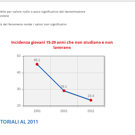
bile per valore nullo o poco significativo del denominatore
nibile
 del fenomeno rende i valori non significativi
Incidenza giovani 15-29 anni che non studiano e non
lavorano
50
45.1
40
29.1
30
23.4
20
1991
2001
2011
TORIALI AL 2011