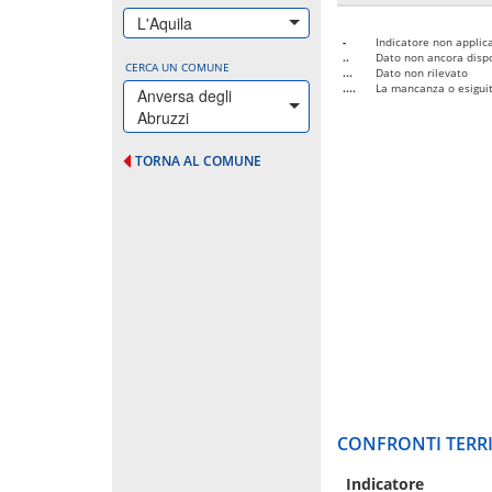
L'Aquila
-
Indicatore non applica
..
Dato non ancora dispo
CERCA UN COMUNE
...
Dato non rilevato
....
La mancanza o esiguità
Anversa degli
Abruzzi
TORNA AL COMUNE
CONFRONTI TERRI
Indicatore