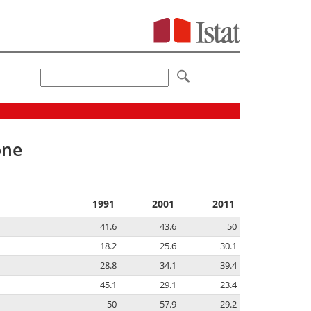
one
1991
2001
2011
41.6
43.6
50
18.2
25.6
30.1
28.8
34.1
39.4
45.1
29.1
23.4
50
57.9
29.2