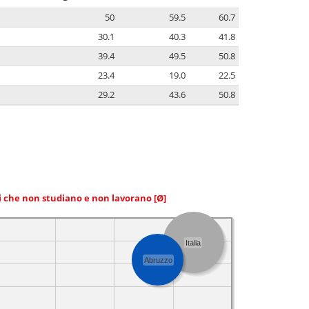
50
59.5
60.7
30.1
40.3
41.8
39.4
49.5
50.8
23.4
19.0
22.5
29.2
43.6
50.8
ni che non studiano e non lavorano
[Ø]
Italia
Abruzzo