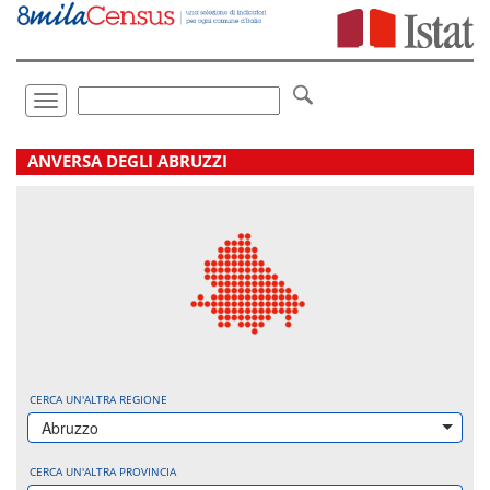
Vai
direttamente
a:
Contenuto
Ricerca
Toggle
navigation
.
ANVERSA DEGLI ABRUZZI
CERCA UN'ALTRA REGIONE
Abruzzo
CERCA UN'ALTRA PROVINCIA