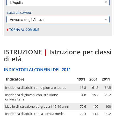
L'Aquila
CERCA UN COMUNE
Anversa degli Abruzzi
TORNA AL COMUNE
ISTRUZIONE
|
Istruzione per classi
di età
INDICATORI AI CONFINI DEL 2011
Indicatore
1991
2001
2011
Incidenza di adulti con diploma o laurea
18.8
61.3
64.5
Incidenza di giovani con istruzione
4.8
15.2
29.2
universitaria
Livello di istruzione dei giovani 15-19 anni
70.6
100
100
Incidenza di adulti con la licenza media
22.3
13.4
30.2