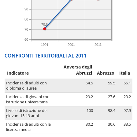
90
80
70.6
70
60
1991
2001
2011
CONFRONTI TERRITORIALI AL 2011
Anversa degli
Indicatore
Abruzzi
Abruzzo
Italia
Incidenza di adulti con
64.5
59.5
55.1
diploma o laurea
Incidenza di giovani con
29.2
27.6
23.2
istruzione universitaria
Livello di istruzione dei
100
98.4
97.9
giovani 15-19 anni
Incidenza di adulti con la
30.2
30.6
33.5
licenza media