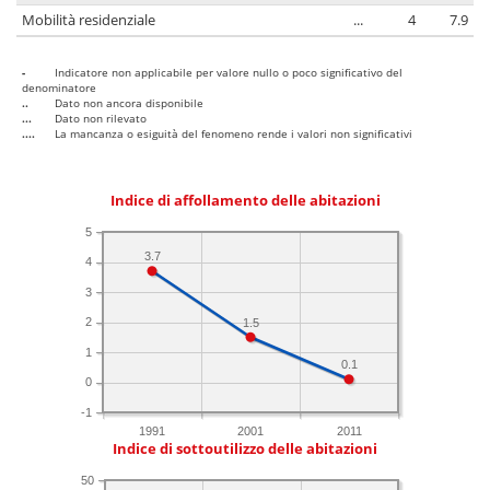
Mobilità residenziale
...
4
7.9
-
Indicatore non applicabile per valore nullo o poco significativo del
denominatore
..
Dato non ancora disponibile
...
Dato non rilevato
....
La mancanza o esiguità del fenomeno rende i valori non significativi
Indice di affollamento delle abitazioni
5
3.7
4
3
2
1.5
1
0.1
0
-1
1991
2001
2011
Indice di sottoutilizzo delle abitazioni
50