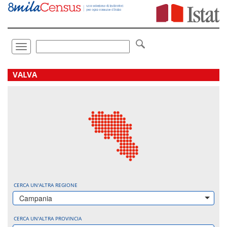
Vai
direttamente
a:
Contenuto
Ricerca
Toggle
navigation
.
VALVA
CERCA UN'ALTRA REGIONE
Campania
CERCA UN'ALTRA PROVINCIA