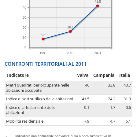
41.5
40
30
16.1
20
8.6
10
0
1991
2001
2011
CONFRONTI TERRITORIALI AL 2011
Indicatore
Valva
Campania
Italia
Metri quadrati per occupante nelle
46
33.8
40.7
abitazioni occupate
Indice di sottoutilizzo delle abitazioni
41.5
24.2
31.3
Indice di affollamento delle
0.1
1.7
0.6
abitazioni
Mobilità residenziale
7.9
4.7
6.1
-
Indicatore non applicabile per valore nullo o poco significativo del