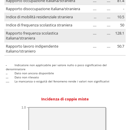
Rapporto occupazione italiana/straniera
....
....
81.4
Rapporto disoccupazione italiana/straniera
....
....
-
Indice di mobilità residenziale straniera
...
....
10.5
Indice di frequenza scolastica straniera
....
....
50
Rapporto frequenza scolastica
....
....
128.1
italiana/straniera
Rapporto lavoro indipendente
....
....
50.7
italiano/straniero
-
Indicatore non applicabile per valore nullo o poco significativo del
denominatore
..
Dato non ancora disponibile
...
Dato non rilevato
....
La mancanza o esiguità del fenomeno rende i valori non significativi
Incidenza di coppie miste
1.0