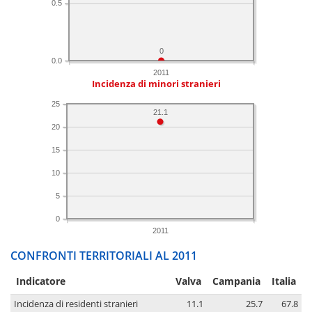
0.5
0
0.0
2011
Incidenza di minori stranieri
25
21.1
20
15
10
5
0
2011
CONFRONTI TERRITORIALI AL 2011
Indicatore
Valva
Campania
Italia
Incidenza di residenti stranieri
11.1
25.7
67.8