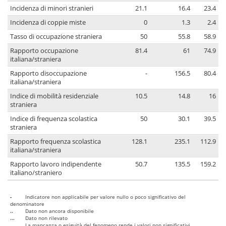
Incidenza di minori stranieri
21.1
16.4
23.4
Incidenza di coppie miste
0
1.3
2.4
Tasso di occupazione straniera
50
55.8
58.9
Rapporto occupazione
81.4
61
74.9
italiana/straniera
Rapporto disoccupazione
-
156.5
80.4
italiana/straniera
Indice di mobilità residenziale
10.5
14.8
16
straniera
Indice di frequenza scolastica
50
30.1
39.5
straniera
Rapporto frequenza scolastica
128.1
235.1
112.9
italiana/straniera
Rapporto lavoro indipendente
50.7
135.5
159.2
italiano/straniero
-
Indicatore non applicabile per valore nullo o poco significativo del
denominatore
..
Dato non ancora disponibile
...
Dato non rilevato
....
La mancanza o esiguità del fenomeno rende i valori non significativi