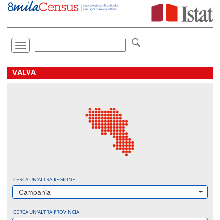
Vai
direttamente
a:
Contenuto
Ricerca
Toggle
navigation
.
VALVA
CERCA UN'ALTRA REGIONE
Campania
CERCA UN'ALTRA PROVINCIA