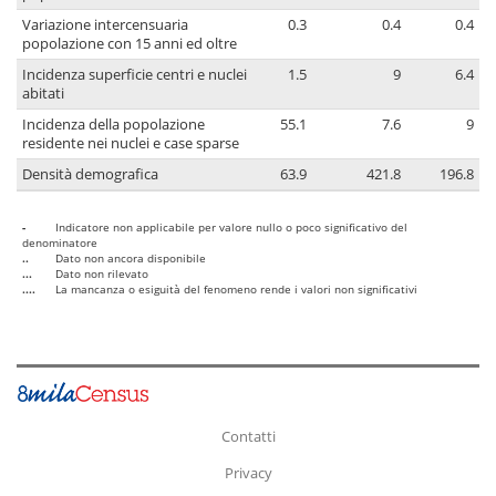
Variazione intercensuaria
0.3
0.4
0.4
popolazione con 15 anni ed oltre
Incidenza superficie centri e nuclei
1.5
9
6.4
abitati
Incidenza della popolazione
55.1
7.6
9
residente nei nuclei e case sparse
Densità demografica
63.9
421.8
196.8
-
Indicatore non applicabile per valore nullo o poco significativo del
denominatore
..
Dato non ancora disponibile
...
Dato non rilevato
....
La mancanza o esiguità del fenomeno rende i valori non significativi
Contatti
Privacy