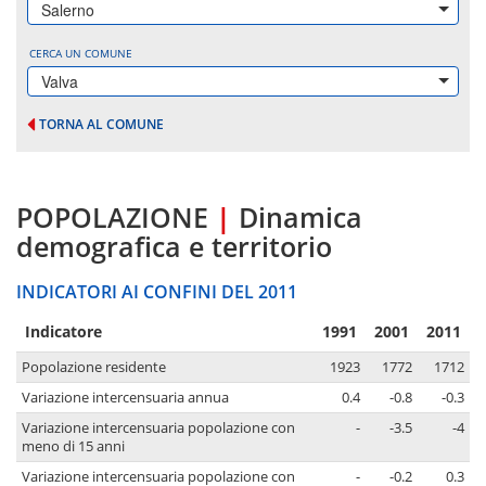
Salerno
CERCA UN COMUNE
Valva
TORNA AL COMUNE
POPOLAZIONE
|
Dinamica
demografica e territorio
INDICATORI AI CONFINI DEL 2011
Indicatore
1991
2001
2011
Popolazione residente
1923
1772
1712
Variazione intercensuaria annua
0.4
-0.8
-0.3
Variazione intercensuaria popolazione con
-
-3.5
-4
meno di 15 anni
Variazione intercensuaria popolazione con
-
-0.2
0.3