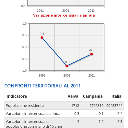
60
1991
2001
2011
Variazione intercensuaria annua
1.0
0.4
0.5
0.0
-0.3
-0.5
-0.8
-1.0
1991
2001
2011
CONFRONTI TERRITORIALI AL 2011
Indicatore
Valva
Campania
Italia
Popolazione residente
1712
5766810
59433744
Variazione intercensuaria annua
-0.3
0.1
0.4
Variazione intercensuaria
-4
-1.2
0.3
popolazione con meno di 15 anni