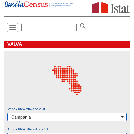
Vai
direttamente
a:
Contenuto
Ricerca
Toggle
navigation
.
VALVA
CERCA UN'ALTRA REGIONE
Campania
CERCA UN'ALTRA PROVINCIA