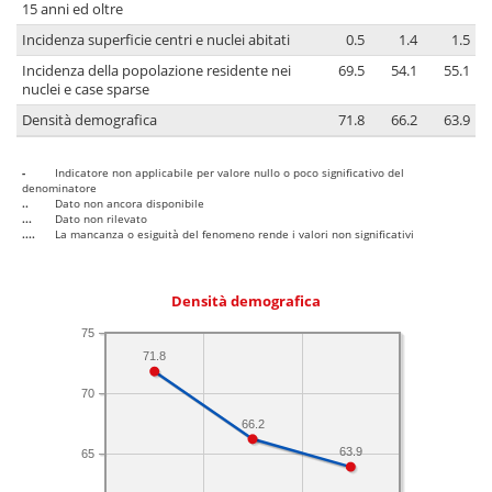
15 anni ed oltre
Incidenza superficie centri e nuclei abitati
0.5
1.4
1.5
Incidenza della popolazione residente nei
69.5
54.1
55.1
nuclei e case sparse
Densità demografica
71.8
66.2
63.9
-
Indicatore non applicabile per valore nullo o poco significativo del
denominatore
..
Dato non ancora disponibile
...
Dato non rilevato
....
La mancanza o esiguità del fenomeno rende i valori non significativi
Densità demografica
75
71.8
70
66.2
63.9
65