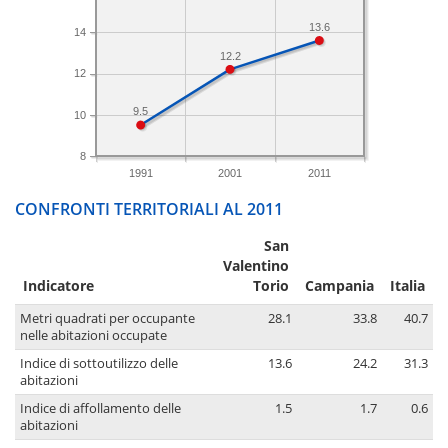
13.6
14
12.2
12
9.5
10
8
1991
2001
2011
CONFRONTI TERRITORIALI AL 2011
San
Valentino
Indicatore
Torio
Campania
Italia
Metri quadrati per occupante
28.1
33.8
40.7
nelle abitazioni occupate
Indice di sottoutilizzo delle
13.6
24.2
31.3
abitazioni
Indice di affollamento delle
1.5
1.7
0.6
abitazioni