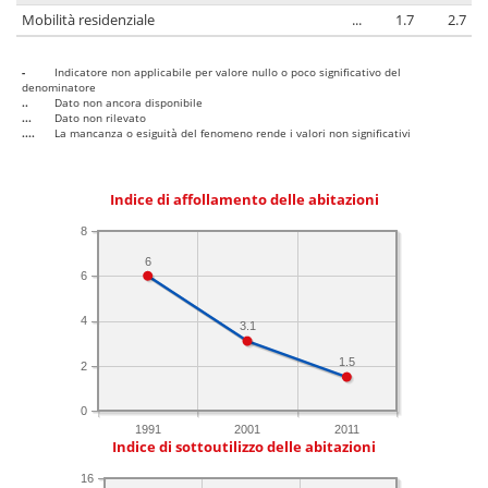
Mobilità residenziale
...
1.7
2.7
-
Indicatore non applicabile per valore nullo o poco significativo del
denominatore
..
Dato non ancora disponibile
...
Dato non rilevato
....
La mancanza o esiguità del fenomeno rende i valori non significativi
Indice di affollamento delle abitazioni
8
6
6
4
3.1
1.5
2
0
1991
2001
2011
Indice di sottoutilizzo delle abitazioni
16