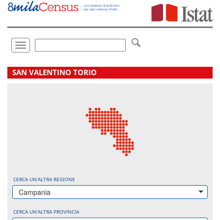
Vai
direttamente
a:
Contenuto
Ricerca
Toggle
navigation
.
SAN VALENTINO TORIO
CERCA UN'ALTRA REGIONE
Campania
CERCA UN'ALTRA PROVINCIA