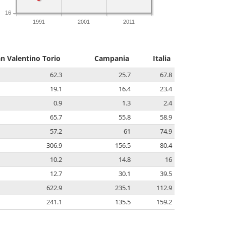
16
1991
2001
2011
n Valentino Torio
Campania
Italia
62.3
25.7
67.8
19.1
16.4
23.4
0.9
1.3
2.4
65.7
55.8
58.9
57.2
61
74.9
306.9
156.5
80.4
10.2
14.8
16
12.7
30.1
39.5
622.9
235.1
112.9
241.1
135.5
159.2