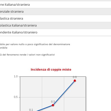
e italiana/straniera
enziale straniera
lastica straniera
lastica italiana/straniera
ndente italiano/straniero
bile per valore nullo o poco significativo del denominatore
nibile
 del fenomeno rende i valori non significativi
Incidenza di coppie miste
1.0
0.9
0.5
0.3
0.1