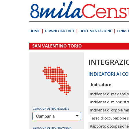
Vai
direttamente
a:
Contenuto
Ricerca
HOME
DOWNLOAD DATI
DOCUMENTAZIONE
LINKS 
.
SAN VALENTINO TORIO
INTEGRAZI
INDICATORI AI CO
Indicatore
Incidenza di residenti s
Incidenza di minori str
CERCA UN'ALTRA REGIONE
Incidenza di coppie mi
Campania
Tasso di occupazione s
Rapporto occupazione i
CERCA UN'ALTRA PROVINCIA