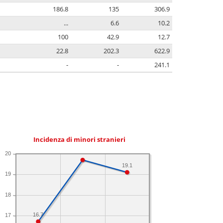
186.8
135
306.9
...
6.6
10.2
100
42.9
12.7
22.8
202.3
622.9
-
-
241.1
Incidenza di minori stranieri
20
19.1
19
18
16.7
17