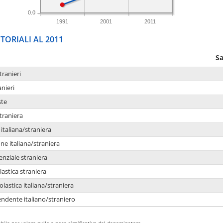
0.0
1991
2001
2011
TORIALI AL 2011
Sa
tranieri
anieri
ste
traniera
taliana/straniera
e italiana/straniera
enziale straniera
lastica straniera
lastica italiana/straniera
ndente italiano/straniero
bile per valore nullo o poco significativo del denominatore