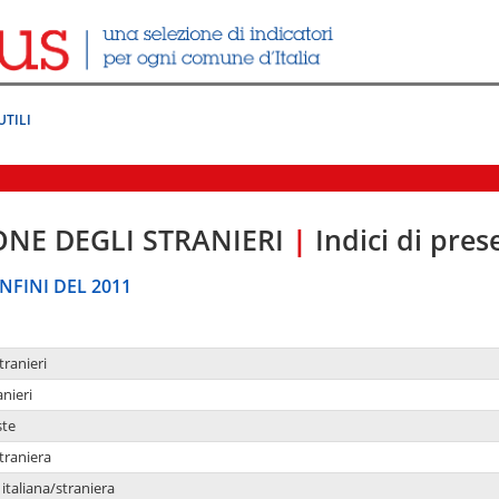
UTILI
ONE DEGLI STRANIERI
|
Indici di pre
NFINI DEL 2011
tranieri
anieri
ste
traniera
taliana/straniera