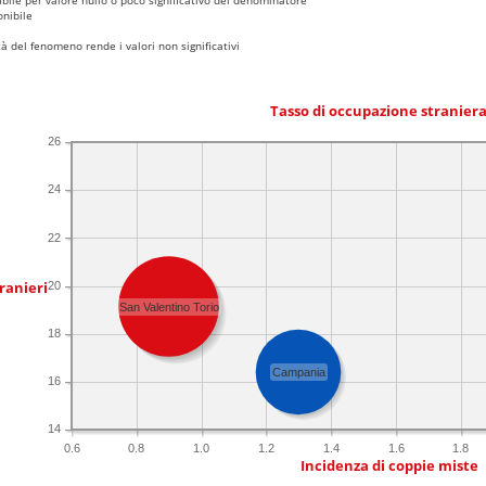
nibile
 del fenomeno rende i valori non significativi
Tasso di occupazione stranier
26
24
22
ranieri
20
San Valentino Torio
18
Campania
16
14
0.6
0.8
1.0
1.2
1.4
1.6
1.8
Incidenza di coppie miste