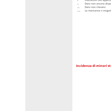
..
Dato non ancora dispo
...
Dato non rilevato
....
La mancanza o esiguità
Incidenza di minori st