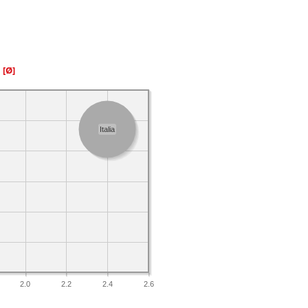
a
[Ø]
Italia
2.0
2.2
2.4
2.6