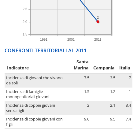
2.5
2
2.0
1.5
1991
2001
2011
CONFRONTI TERRITORIALI AL 2011
Santa
Indicatore
Marina
Campania
Italia
Incidenza di giovani che vivono
7.5
3.5
7
da soli
Incidenza di famiglie
1.5
1.2
1
monogenitoriali giovani
Incidenza di coppie giovani
2
2.1
3.4
senza figli
Incidenza di coppie giovani con
9.6
9.5
7.4
figli