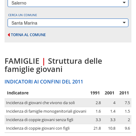
Salerno
CERCA UN COMUNE
Santa Marina
TORNA AL COMUNE
FAMIGLIE
|
Struttura delle
famiglie giovani
INDICATORI AI CONFINI DEL 2011
Indicatore
1991
2001
2011
Incidenza di giovani che vivono da soli
2.8
4
7.5
Incidenza di famiglie monogenitoriali giovani
1.6
1.4
1.5
Incidenza di coppie giovani senza figli
3.3
3.3
2
Incidenza di coppie giovani con figli
21.8
10.8
9.6