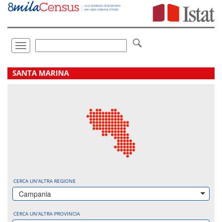
Vai
direttamente
a:
Contenuto
Ricerca
Toggle
navigation
.
SANTA MARINA
CERCA UN'ALTRA REGIONE
Campania
CERCA UN'ALTRA PROVINCIA