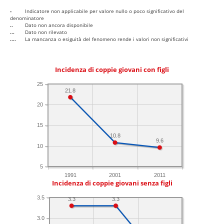
-
Indicatore non applicabile per valore nullo o poco significativo del
denominatore
..
Dato non ancora disponibile
...
Dato non rilevato
....
La mancanza o esiguità del fenomeno rende i valori non significativi
Incidenza di coppie giovani con figli
25
21.8
20
15
10.8
9.6
10
5
1991
2001
2011
Incidenza di coppie giovani senza figli
3.5
3.3
3.3
3.0