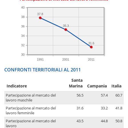
40
37.8
38
35.3
36
34
31.6
32
30
1991
2001
2011
CONFRONTI TERRITORIALI AL 2011
Santa
Indicatore
Marina
Campania
Italia
Partecipazione al mercato del
56.5
57.4
60.7
lavoro maschile
Partecipazione al mercato del
31.6
33.2
41.8
lavoro femminile
Partecipazione al mercato del
43.5
44.8
50.8
lavoro