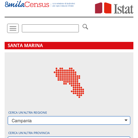
Vai
direttamente
a:
Contenuto
Ricerca
Toggle
navigation
.
SANTA MARINA
CERCA UN'ALTRA REGIONE
Campania
CERCA UN'ALTRA PROVINCIA