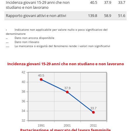
Incidenza giovani 15-29 anni che non
40.5
37.9
33.7
studiano e non lavorano
Rapporto giovani attivi e non attivi
139.8
58.9
51.6
-
Indicatore non applicabile per valore nullo o poco significativo del
denominatore
..
Dato non ancora disponibile
...
Dato non rilevato
....
La mancanza o esiguità del fenomeno rende i valori non significativi
Incidenza giovani 15-29 anni che non studiano e non lavorano
42
40.5
40
37.9
38
36
33.7
34
32
1991
2001
2011
Partecipazione al mercato del lavoro femminile