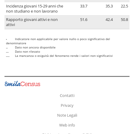
Incidenza giovani 15-29 anni che
33.7
35.3
22.5
non studiano e non lavorano
Rapporto giovani attivi e non
51.6
42.4
50.8
attivi
-
Indicatore non applicabile per valore nullo o poco significativo del
denominatore
..
Dato non ancora disponibile
...
Dato non rilevato
....
La mancanza o esiguità del fenomeno rende i valori non significativi
Contatti
Privacy
Note Legali
Web info