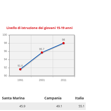
Livello di istruzione dei giovani 15-19 anni
100
98
98
95.7
96
94
91.6
92
90
1991
2001
2011
Santa Marina
Campania
Italia
45.9
49.1
55.1