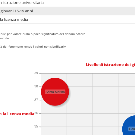
n istruzione universitaria
i giovani 15-19 anni
 la licenza media
bile per valore nullo o poco significativo del denominatore
nibile
 del fenomeno rende i valori non significativi
Livello di istruzione dei 
39
38
Santa Marina
37
n la licenza media
36
35
Cam