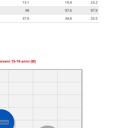
13.1
19.4
23.2
98
97.6
97.9
37.6
34.8
33.5
giovani 15-19 anni
[Ø]
pania