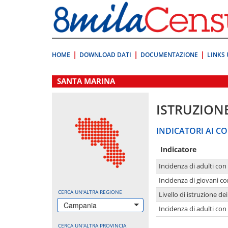
Vai
direttamente
a:
Contenuto
Ricerca
HOME
DOWNLOAD DATI
DOCUMENTAZIONE
LINKS 
.
SANTA MARINA
ISTRUZION
INDICATORI AI CO
Indicatore
Incidenza di adulti con
Incidenza di giovani co
CERCA UN'ALTRA REGIONE
Livello di istruzione de
Campania
Incidenza di adulti con
CERCA UN'ALTRA PROVINCIA