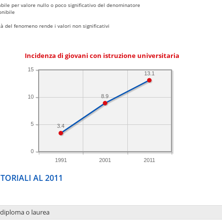
bile per valore nullo o poco significativo del denominatore
nibile
 del fenomeno rende i valori non significativi
Incidenza di giovani con istruzione universitaria
15
13.1
8.9
10
5
3.4
0
1991
2001
2011
TORIALI AL 2011
 diploma o laurea