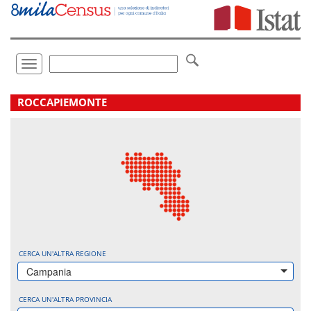
Vai
direttamente
a:
Contenuto
Ricerca
Toggle
navigation
.
ROCCAPIEMONTE
CERCA UN'ALTRA REGIONE
Campania
CERCA UN'ALTRA PROVINCIA