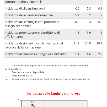
comuni "molto vulnerabili"
Incidenza di alloggi impropri
0.6
0.8
0.1
Incidenza delle famiglie numerose
5.4
3.2
2
Incidenza delle famiglie con potenziale
6.9
4
5.3
disagio economico
Incidenza popolazione in condizione di
3
1.9
1
affollamento
Incidenza di giovani fuori dal mercato del
21.9
24.8
20.7
lavoro e dalla formazione
Incidenza di famiglie in disagio di assistenza
1.4
1.6
2.2
-
Indicatore non applicabile per valore nullo o poco significativo del
denominatore
..
Dato non ancora disponibile
...
Dato non rilevato
....
La mancanza o esiguità del fenomeno rende i valori non significativi
Incidenza delle famiglie numerose
6
5.4