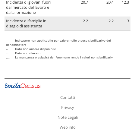
Incidenza di giovani fuori
20.7
20.4
12.3
dal mercato del lavoro e
dalla formazione
Incidenza di famiglie in
2.2
2.2
3
disagio di assistenza
-
Indicatore non applicabile per valore nullo o poco significativo del
denominatore
..
Dato non ancora disponibile
...
Dato non rilevato
....
La mancanza o esiguità del fenomeno rende i valori non significativi
Contatti
Privacy
Note Legali
Web info