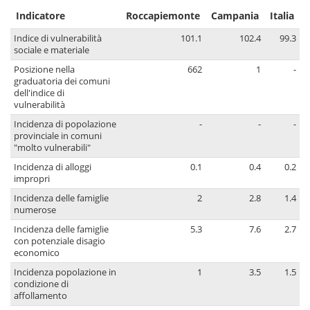
Indicatore
Roccapiemonte
Campania
Italia
Indice di vulnerabilità
101.1
102.4
99.3
sociale e materiale
Posizione nella
662
1
-
graduatoria dei comuni
dell'indice di
vulnerabilità
Incidenza di popolazione
-
-
-
provinciale in comuni
"molto vulnerabili"
Incidenza di alloggi
0.1
0.4
0.2
impropri
Incidenza delle famiglie
2
2.8
1.4
numerose
Incidenza delle famiglie
5.3
7.6
2.7
con potenziale disagio
economico
Incidenza popolazione in
1
3.5
1.5
condizione di
affollamento