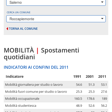
Salerno
CERCA UN COMUNE
Roccapiemonte
TORNA AL COMUNE
MOBILITÀ
|
Spostamenti
quotidiani
INDICATORI AI CONFINI DEL 2011
Indicatore
1991
2001
2011
Mobilità giornaliera per studio o lavoro
54.6
51.3
53.1
Mobilità fuori comune per studio o lavoro
25.3
25.3
27.6
Mobilità occupazionale
160.5
178.6
189
Mobilità studentesca
48.9
52.6
56.2