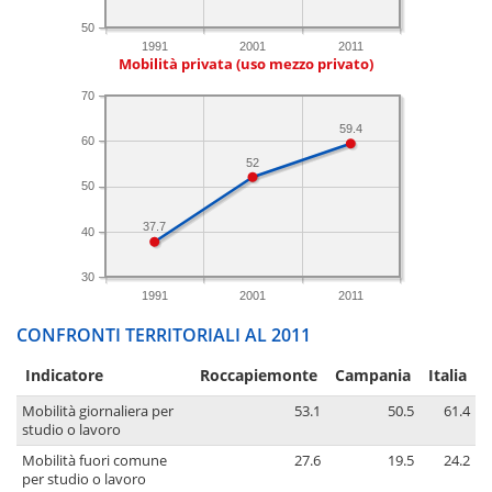
50
1991
2001
2011
Mobilità privata (uso mezzo privato)
70
59.4
60
52
50
37.7
40
30
1991
2001
2011
CONFRONTI TERRITORIALI AL 2011
Indicatore
Roccapiemonte
Campania
Italia
Mobilità giornaliera per
53.1
50.5
61.4
studio o lavoro
Mobilità fuori comune
27.6
19.5
24.2
per studio o lavoro