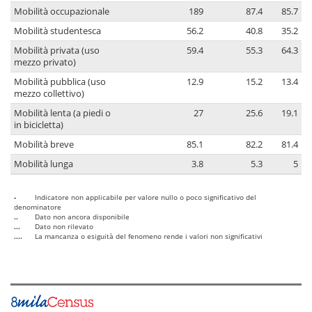
Mobilità occupazionale
189
87.4
85.7
Mobilità studentesca
56.2
40.8
35.2
Mobilità privata (uso
59.4
55.3
64.3
mezzo privato)
Mobilità pubblica (uso
12.9
15.2
13.4
mezzo collettivo)
Mobilità lenta (a piedi o
27
25.6
19.1
in bicicletta)
Mobilità breve
85.1
82.2
81.4
Mobilità lunga
3.8
5.3
5
-
Indicatore non applicabile per valore nullo o poco significativo del
denominatore
..
Dato non ancora disponibile
...
Dato non rilevato
....
La mancanza o esiguità del fenomeno rende i valori non significativi