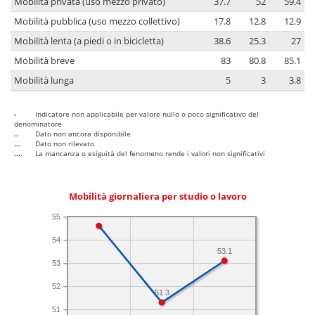
Mobilità privata (uso mezzo privato)
37.7
52
59.4
Mobilità pubblica (uso mezzo collettivo)
17.8
12.8
12.9
Mobilità lenta (a piedi o in bicicletta)
38.6
25.3
27
Mobilità breve
83
80.8
85.1
Mobilità lunga
5
3
3.8
-
Indicatore non applicabile per valore nullo o poco significativo del
denominatore
..
Dato non ancora disponibile
...
Dato non rilevato
....
La mancanza o esiguità del fenomeno rende i valori non significativi
Mobilità giornaliera per studio o lavoro
55
54
53.1
53
52
51.3
51