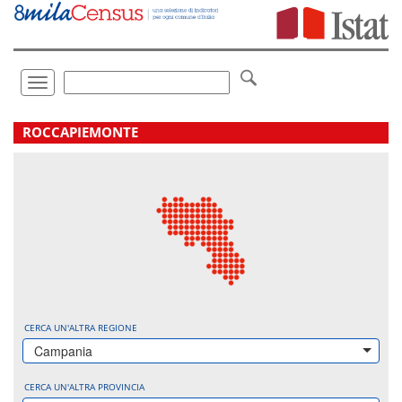
Vai
direttamente
a:
Contenuto
Ricerca
Toggle
navigation
.
ROCCAPIEMONTE
CERCA UN'ALTRA REGIONE
Campania
CERCA UN'ALTRA PROVINCIA