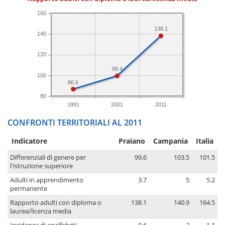
160
138.1
140
120
99.4
100
86.6
80
1991
2001
2011
CONFRONTI TERRITORIALI AL 2011
Indicatore
Praiano
Campania
Italia
Differenziali di genere per
99.6
103.5
101.5
l'istruzione superiore
Adulti in apprendimento
3.7
5
5.2
permanente
Rapporto adulti con diploma o
138.1
140.9
164.5
laurea/licenza media