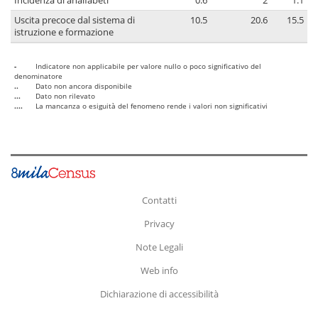
Incidenza di analfabeti
0.6
2
1.1
Uscita precoce dal sistema di
10.5
20.6
15.5
istruzione e formazione
-
Indicatore non applicabile per valore nullo o poco significativo del
denominatore
..
Dato non ancora disponibile
...
Dato non rilevato
....
La mancanza o esiguità del fenomeno rende i valori non significativi
Contatti
Privacy
Note Legali
Web info
Dichiarazione di accessibilità