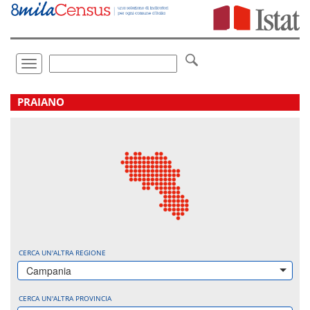
Vai
direttamente
a:
Contenuto
Ricerca
Toggle
navigation
.
PRAIANO
CERCA UN'ALTRA REGIONE
Campania
CERCA UN'ALTRA PROVINCIA