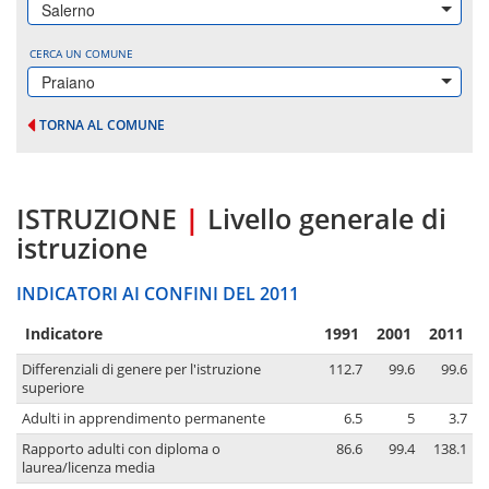
Salerno
CERCA UN COMUNE
Praiano
TORNA AL COMUNE
ISTRUZIONE
|
Livello generale di
istruzione
INDICATORI AI CONFINI DEL 2011
Indicatore
1991
2001
2011
Differenziali di genere per l'istruzione
112.7
99.6
99.6
superiore
Adulti in apprendimento permanente
6.5
5
3.7
Rapporto adulti con diploma o
86.6
99.4
138.1
laurea/licenza media