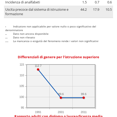
Incidenza di analfabeti
1.5
0.7
0.6
Uscita precoce dal sistema di istruzione e
44.2
17.9
10.5
formazione
-
Indicatore non applicabile per valore nullo o poco significativo del
denominatore
..
Dato non ancora disponibile
...
Dato non rilevato
....
La mancanza o esiguità del fenomeno rende i valori non significativi
Differenziali di genere per l'istruzione superiore
115
112.7
110
105
99.6
99.6
100
95
1991
2001
2011
Rapporto adulti con diploma o laurea/licenza media