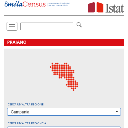
Vai
direttamente
a:
Contenuto
Ricerca
Toggle
navigation
.
PRAIANO
CERCA UN'ALTRA REGIONE
Campania
CERCA UN'ALTRA PROVINCIA