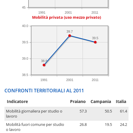
45
1991
2001
2011
Mobilità privata (uso mezzo privato)
40.0
39.7
39.5
39.5
39.0
38.8
38.5
1991
2001
2011
CONFRONTI TERRITORIALI AL 2011
Indicatore
Praiano
Campania
Italia
Mobilità giornaliera per studio o
57.3
50.5
61.4
lavoro
Mobilità fuori comune per studio
26.8
19.5
24.2
o lavoro