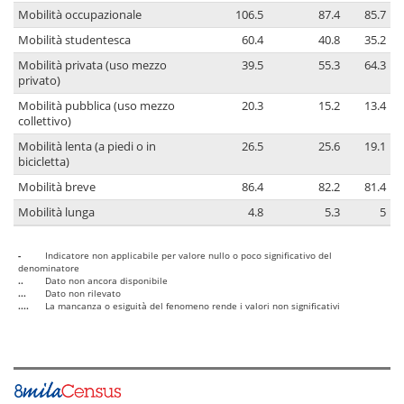
Mobilità occupazionale
106.5
87.4
85.7
Mobilità studentesca
60.4
40.8
35.2
Mobilità privata (uso mezzo
39.5
55.3
64.3
privato)
Mobilità pubblica (uso mezzo
20.3
15.2
13.4
collettivo)
Mobilità lenta (a piedi o in
26.5
25.6
19.1
bicicletta)
Mobilità breve
86.4
82.2
81.4
Mobilità lunga
4.8
5.3
5
-
Indicatore non applicabile per valore nullo o poco significativo del
denominatore
..
Dato non ancora disponibile
...
Dato non rilevato
....
La mancanza o esiguità del fenomeno rende i valori non significativi