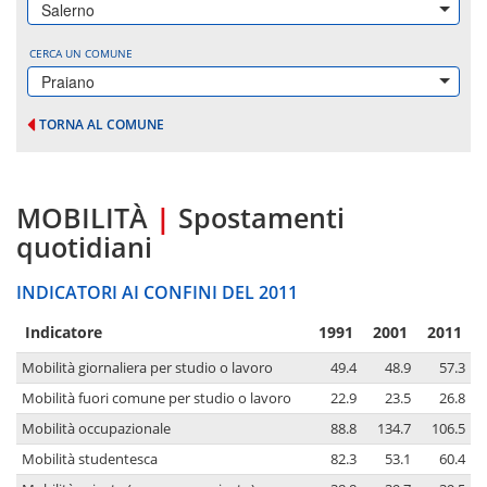
Salerno
CERCA UN COMUNE
Praiano
TORNA AL COMUNE
MOBILITÀ
|
Spostamenti
quotidiani
INDICATORI AI CONFINI DEL 2011
Indicatore
1991
2001
2011
Mobilità giornaliera per studio o lavoro
49.4
48.9
57.3
Mobilità fuori comune per studio o lavoro
22.9
23.5
26.8
Mobilità occupazionale
88.8
134.7
106.5
Mobilità studentesca
82.3
53.1
60.4