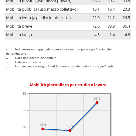
Mobilità privata (uso mezzo privato)
38.8
39.7
39.5
Mobilità pubblica (uso mezzo collettivo)
16.1
16.4
20.3
Mobilità lenta (a piedi o in bicicletta)
22.9
21.2
26.5
Mobilità breve
72.6
83.8
86.4
Mobilità lunga
4.5
2.4
4.8
-
Indicatore non applicabile per valore nullo o poco significativo del
denominatore
..
Dato non ancora disponibile
...
Dato non rilevato
....
La mancanza o esiguità del fenomeno rende i valori non significativi
Mobilità giornaliera per studio o lavoro
60
57.3
55
49.4
48.9
50