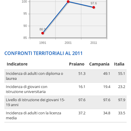
100
97.6
95
90
86.9
85
1991
2001
2011
CONFRONTI TERRITORIALI AL 2011
Indicatore
Praiano
Campania
Italia
Incidenza di adulti con diploma o
51.3
49.1
55.1
laurea
Incidenza di giovani con
16.1
19.4
23.2
istruzione universitaria
Livello di istruzione dei giovani 15-
97.6
97.6
97.9
19 anni
Incidenza di adulti con la licenza
37.2
34.8
33.5
media