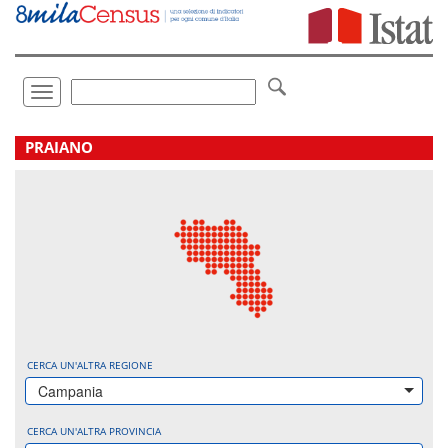
Vai
direttamente
a:
Contenuto
Ricerca
Toggle
navigation
.
PRAIANO
CERCA UN'ALTRA REGIONE
Campania
CERCA UN'ALTRA PROVINCIA