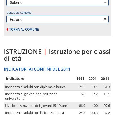
Salerno
CERCA UN COMUNE
Praiano
TORNA AL COMUNE
ISTRUZIONE
|
Istruzione per classi
di età
INDICATORI AI CONFINI DEL 2011
Indicatore
1991
2001
2011
Incidenza di adulti con diploma o laurea
21.5
33.1
51.3
Incidenza di giovani con istruzione
6.8
7.2
16.1
universitaria
Livello di istruzione dei giovani 15-19 anni
86.9
100
97.6
Incidenza di adulti con la licenza media
24.8
33.3
37.2