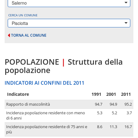
Salerno
CERCA UN COMUNE
Pisciotta
TORNA AL COMUNE
POPOLAZIONE
|
Struttura della
popolazione
INDICATORI AI CONFINI DEL 2011
Indicatore
1991
2001
2011
Rapporto di mascolinità
94.7
94.9
95.2
Incidenza popolazione residente con meno
5.3
5.2
3.7
di 6 anni
Incidenza popolazione residente di 75 anni e
8.6
11.3
16.7
più