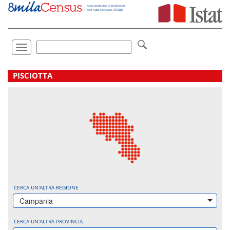
Vai
direttamente
a:
Contenuto
Ricerca
Toggle
navigation
.
PISCIOTTA
CERCA UN'ALTRA REGIONE
Campania
CERCA UN'ALTRA PROVINCIA