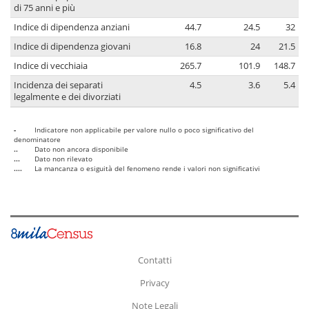
di 75 anni e più
Indice di dipendenza anziani
44.7
24.5
32
Indice di dipendenza giovani
16.8
24
21.5
Indice di vecchiaia
265.7
101.9
148.7
Incidenza dei separati
4.5
3.6
5.4
legalmente e dei divorziati
-
Indicatore non applicabile per valore nullo o poco significativo del
denominatore
..
Dato non ancora disponibile
...
Dato non rilevato
....
La mancanza o esiguità del fenomeno rende i valori non significativi
Contatti
Privacy
Note Legali