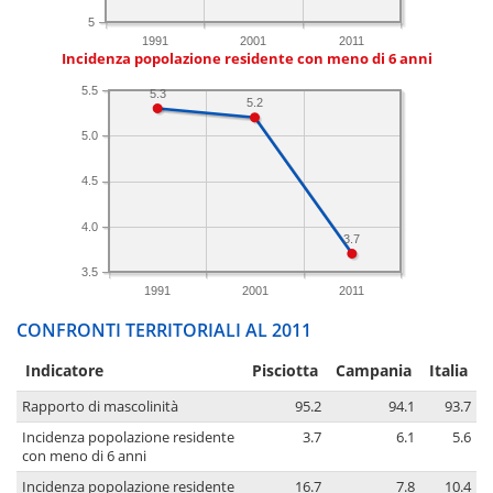
5
1991
2001
2011
Incidenza popolazione residente con meno di 6 anni
5.5
5.3
5.2
5.0
4.5
4.0
3.7
3.5
1991
2001
2011
CONFRONTI TERRITORIALI AL 2011
Indicatore
Pisciotta
Campania
Italia
Rapporto di mascolinità
95.2
94.1
93.7
Incidenza popolazione residente
3.7
6.1
5.6
con meno di 6 anni
Incidenza popolazione residente
16.7
7.8
10.4