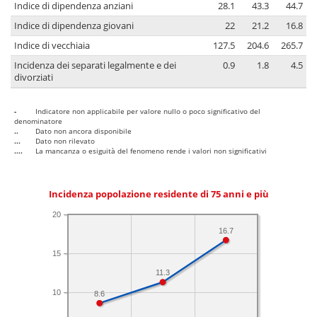
Indice di dipendenza anziani
28.1
43.3
44.7
Indice di dipendenza giovani
22
21.2
16.8
Indice di vecchiaia
127.5
204.6
265.7
Incidenza dei separati legalmente e dei
0.9
1.8
4.5
divorziati
-
Indicatore non applicabile per valore nullo o poco significativo del
denominatore
..
Dato non ancora disponibile
...
Dato non rilevato
....
La mancanza o esiguità del fenomeno rende i valori non significativi
Incidenza popolazione residente di 75 anni e più
20
16.7
15
11.3
10
8.6