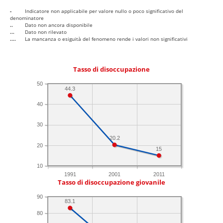
-
Indicatore non applicabile per valore nullo o poco significativo del
denominatore
..
Dato non ancora disponibile
...
Dato non rilevato
....
La mancanza o esiguità del fenomeno rende i valori non significativi
Tasso di disoccupazione
50
44.3
40
30
20.2
20
15
10
1991
2001
2011
Tasso di disoccupazione giovanile
90
83.1
80