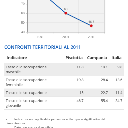
70
60
60
46.7
50
40
1991
2001
2011
CONFRONTI TERRITORIALI AL 2011
Indicatore
Pisciotta
Campania
Italia
Tasso di disoccupazione
11.8
19.1
9.8
maschile
Tasso di disoccupazione
19.8
28.4
13.6
femminile
Tasso di disoccupazione
15
22.7
11.4
Tasso di disoccupazione
46.7
55.4
34.7
giovanile
-
Indicatore non applicabile per valore nullo o poco significativo del
denominatore
..
Dato non ancora disponibile