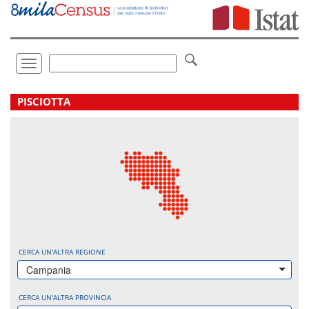
Vai
direttamente
a:
Contenuto
Ricerca
Toggle
navigation
.
PISCIOTTA
CERCA UN'ALTRA REGIONE
Campania
CERCA UN'ALTRA PROVINCIA