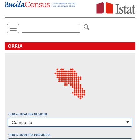
Vai
direttamente
a:
Contenuto
Ricerca
Toggle
navigation
.
ORRIA
CERCA UN'ALTRA REGIONE
Campania
CERCA UN'ALTRA PROVINCIA