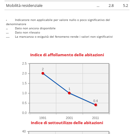
Mobilità residenziale
...
2.8
5.2
-
Indicatore non applicabile per valore nullo o poco significativo del
denominatore
..
Dato non ancora disponibile
...
Dato non rilevato
....
La mancanza o esiguità del fenomeno rende i valori non significativi
Indice di affollamento delle abitazioni
2.5
2
2.0
1.5
1
1.0
0.4
0.5
0.0
1991
2001
2011
Indice di sottoutilizzo delle abitazioni
40