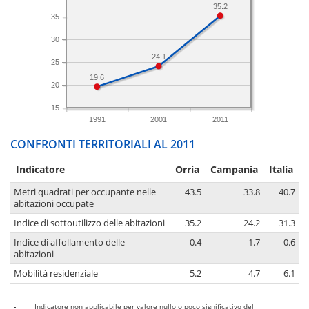
35.2
35
30
24.1
25
19.6
20
15
1991
2001
2011
CONFRONTI TERRITORIALI AL 2011
Indicatore
Orria
Campania
Italia
Metri quadrati per occupante nelle
43.5
33.8
40.7
abitazioni occupate
Indice di sottoutilizzo delle abitazioni
35.2
24.2
31.3
Indice di affollamento delle
0.4
1.7
0.6
abitazioni
Mobilità residenziale
5.2
4.7
6.1
-
Indicatore non applicabile per valore nullo o poco significativo del