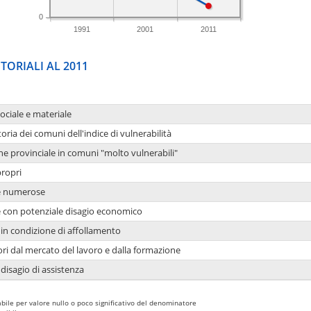
0
1991
2001
2011
TORIALI AL 2011
sociale e materiale
oria dei comuni dell'indice di vulnerabilità
ne provinciale in comuni "molto vulnerabili"
propri
ie numerose
ie con potenziale disagio economico
in condizione di affollamento
ori dal mercato del lavoro e dalla formazione
 disagio di assistenza
bile per valore nullo o poco significativo del denominatore