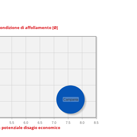
condizione di affollamento
[Ø]
Campania
5.5
6.0
6.5
7.0
7.5
8.0
8.5
n potenziale disagio economico