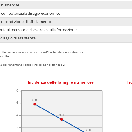
ie numerose
ie con potenziale disagio economico
in condizione di affollamento
ori dal mercato del lavoro e dalla formazione
 disagio di assistenza
bile per valore nullo o poco significativo del denominatore
nibile
 del fenomeno rende i valori non significativi
Incidenza delle famiglie numerose
Inc
8
5.8
6
4
3.3
2
0.8