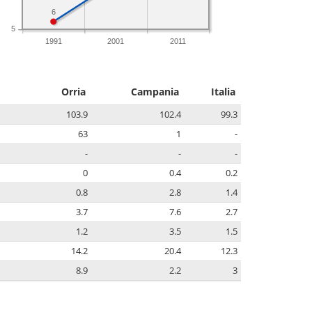
6
5
1991
2001
2011
Orria
Campania
Italia
103.9
102.4
99.3
63
1
-
-
-
-
0
0.4
0.2
0.8
2.8
1.4
3.7
7.6
2.7
1.2
3.5
1.5
14.2
20.4
12.3
8.9
2.2
3