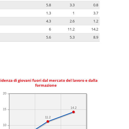
5.8
3.3
0.8
1.3
1
3.7
4.3
2.6
1.2
6
11.2
14.2
5.6
5.3
8.9
idenza di giovani fuori dal mercato del lavoro e dalla
formazione
20
14.2
15
11.2
10