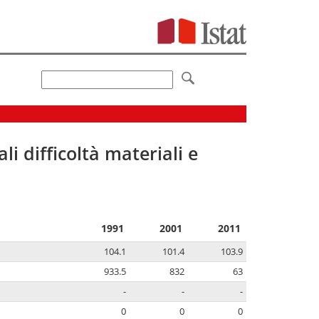
li difficoltà materiali e
1991
2001
2011
104.1
101.4
103.9
933.5
832
63
-
-
-
0
0
0