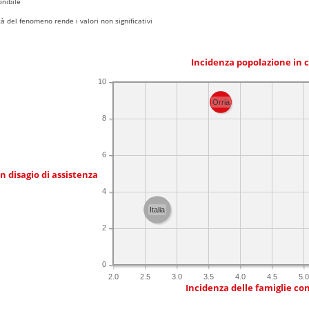
nibile
 del fenomeno rende i valori non significativi
Incidenza popolazione in 
10
Orria
8
6
in disagio di assistenza
4
Italia
2
0
2.0
2.5
3.0
3.5
4.0
4.5
5.0
Incidenza delle famiglie co