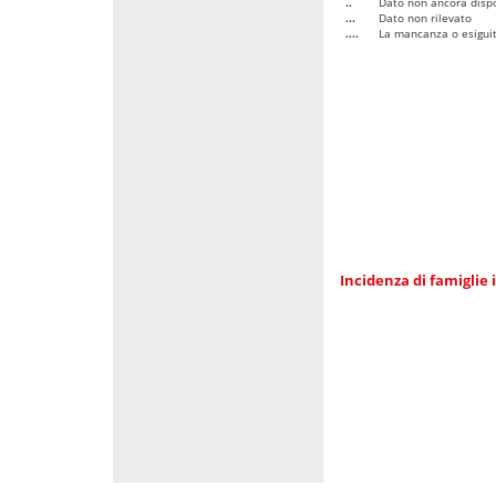
..
Dato non ancora dispo
...
Dato non rilevato
....
La mancanza o esiguità
Incidenza di famiglie 