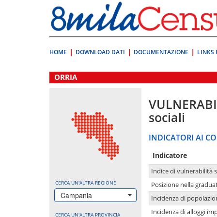
Vai
direttamente
a:
Contenuto
Ricerca
HOME
DOWNLOAD DATI
DOCUMENTAZIONE
LINKS 
.
ORRIA
VULNERABI
sociali
INDICATORI AI CO
Indicatore
Indice di vulnerabilità 
CERCA UN'ALTRA REGIONE
Posizione nella graduat
Campania
Incidenza di popolazio
Incidenza di alloggi im
CERCA UN'ALTRA PROVINCIA