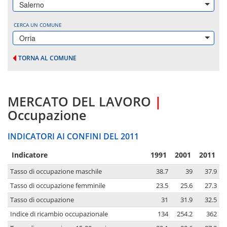
Salerno
CERCA UN COMUNE
Orria
TORNA AL COMUNE
MERCATO DEL LAVORO
|
Occupazione
INDICATORI AI CONFINI DEL 2011
Indicatore
1991
2001
2011
Tasso di occupazione maschile
38.7
39
37.9
Tasso di occupazione femminile
23.5
25.6
27.3
Tasso di occupazione
31
31.9
32.5
Indice di ricambio occupazionale
134
254.2
362