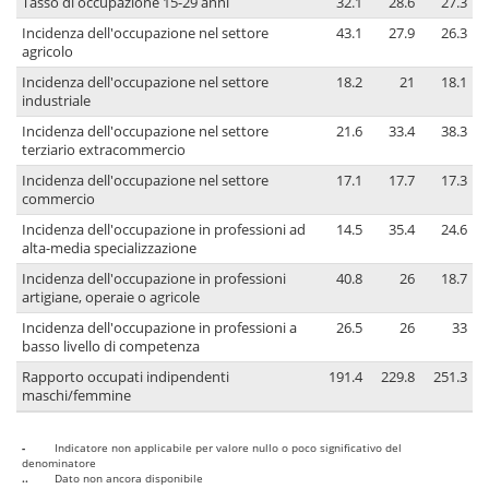
Tasso di occupazione 15-29 anni
32.1
28.6
27.3
Incidenza dell'occupazione nel settore
43.1
27.9
26.3
agricolo
Incidenza dell'occupazione nel settore
18.2
21
18.1
industriale
Incidenza dell'occupazione nel settore
21.6
33.4
38.3
terziario extracommercio
Incidenza dell'occupazione nel settore
17.1
17.7
17.3
commercio
Incidenza dell'occupazione in professioni ad
14.5
35.4
24.6
alta-media specializzazione
Incidenza dell'occupazione in professioni
40.8
26
18.7
artigiane, operaie o agricole
Incidenza dell'occupazione in professioni a
26.5
26
33
basso livello di competenza
Rapporto occupati indipendenti
191.4
229.8
251.3
maschi/femmine
-
Indicatore non applicabile per valore nullo o poco significativo del
denominatore
..
Dato non ancora disponibile