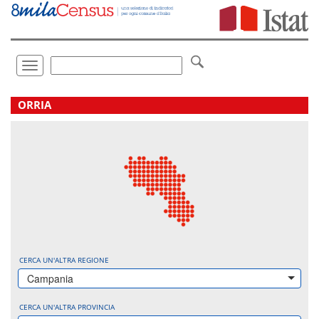
Vai
direttamente
a:
Contenuto
Ricerca
Toggle
navigation
.
ORRIA
CERCA UN'ALTRA REGIONE
Campania
CERCA UN'ALTRA PROVINCIA