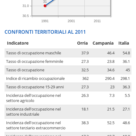
31
31.0
30.5
1991
2001
2011
CONFRONTI TERRITORIALI AL 2011
Indicatore
Orria
Campania
Italia
Tasso di occupazione maschile
37.9
46.4
54.8
Tasso di occupazione femminile
27.3
23.8
36.1
Tasso di occupazione
32.5
34.6
45
Indice di ricambio occupazionale
362
290.4
298.1
Tasso di occupazione 15-29 anni
27.3
23
36.3
Incidenza dell'occupazione nel
26.3
7.3
5.5
settore agricolo
Incidenza dell'occupazione nel
18.1
21.5
27.1
settore industriale
Incidenza dell'occupazione nel
38.3
52.5
48.6
settore terziario extracommercio