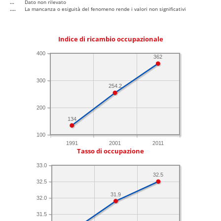
...
Dato non rilevato
....
La mancanza o esiguità del fenomeno rende i valori non significativi
Indice di ricambio occupazionale
400
362
300
254.2
200
134
100
1991
2001
2011
Tasso di occupazione
33.0
32.5
32.5
31.9
32.0
31.5