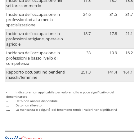
Incidenza dell'occupazione nel
17.3
18.7
18.8
settore commercio
Incidenza dell'occupazione in
24.6
31.5
31.7
professioni ad alta-media
specializzazione
Incidenza dell'occupazione in
18.7
17.8
21.1
professioni artigiane, operaie o
agricole
Incidenza dell'occupazione in
33
19.9
16.2
professioni a basso livello di
competenza
Rapporto occupati indipendenti
251.3
141.4
161.1
maschi/femmine
-
Indicatore non applicabile per valore nullo o poco significativo del
denominatore
..
Dato non ancora disponibile
...
Dato non rilevato
....
La mancanza o esiguità del fenomeno rende i valori non significativi