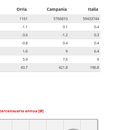
Orria
Campania
Italia
1161
5766810
59433744
-1.1
0.1
0.4
-3.6
-1.2
0.3
-0.8
0.4
0.4
1.6
9
6.4
5.9
7.6
9
43.7
421.8
196.8
ntercensuaria annua
[Ø]