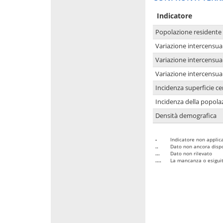
Indicatore
Popolazione residente
Variazione intercensua
Variazione intercensua
Variazione intercensua
Incidenza superficie cen
Incidenza della popolaz
Densità demografica
-
Indicatore non applica
..
Dato non ancora dispo
...
Dato non rilevato
....
La mancanza o esiguità