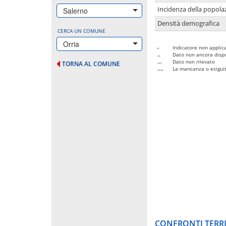
Incidenza della popolaz
Salerno
Densità demografica
CERCA UN COMUNE
Orria
-
Indicatore non applica
..
Dato non ancora dispo
...
Dato non rilevato
TORNA AL COMUNE
....
La mancanza o esiguità
CONFRONTI TERRI