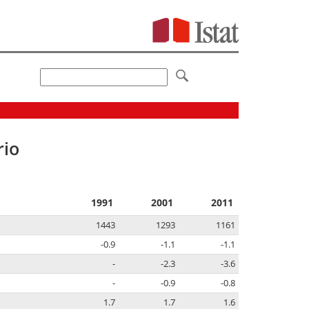
rio
1991
2001
2011
1443
1293
1161
-0.9
-1.1
-1.1
-
-2.3
-3.6
-
-0.9
-0.8
1.7
1.7
1.6