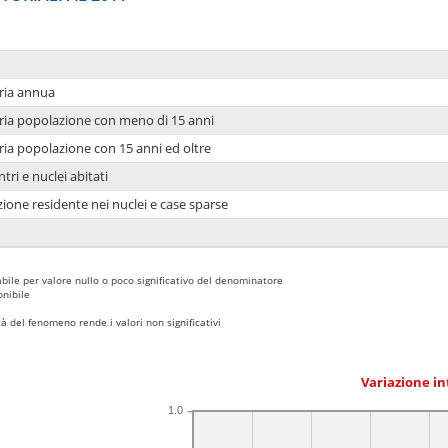
ria annua
ria popolazione con meno di 15 anni
ria popolazione con 15 anni ed oltre
tri e nuclei abitati
ione residente nei nuclei e case sparse
bile per valore nullo o poco significativo del denominatore
nibile
 del fenomeno rende i valori non significativi
Variazione i
1.0