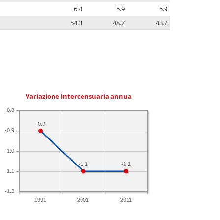
6.4
5.9
5.9
54.3
48.7
43.7
Variazione intercensuaria annua
-0.8
-0.9
-0.9
-1.0
-1.1
-1.1
-1.1
-1.2
1991
2001
2011