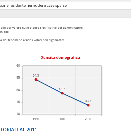
ione residente nei nuclei e case sparse
bile per valore nullo o poco significativo del denominatore
nibile
 del fenomeno rende i valori non significativi
Densità demografica
60
54.3
55
48.7
50
43.7
45
40
1991
2001
2011
TORIALI AL 2011