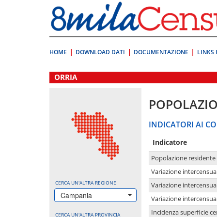
Vai
direttamente
a:
Contenuto
Ricerca
HOME
DOWNLOAD DATI
DOCUMENTAZIONE
LINKS 
.
ORRIA
POPOLAZI
INDICATORI AI CO
Indicatore
Popolazione residente
Variazione intercensua
CERCA UN'ALTRA REGIONE
Variazione intercensua
Campania
Variazione intercensua
Incidenza superficie cen
CERCA UN'ALTRA PROVINCIA