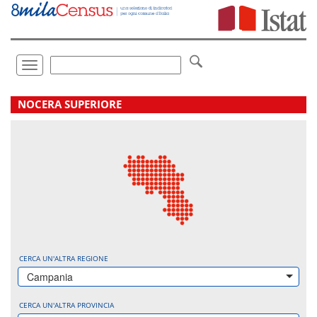
Vai
direttamente
a:
Contenuto
Ricerca
Toggle
navigation
.
NOCERA SUPERIORE
CERCA UN'ALTRA REGIONE
Campania
CERCA UN'ALTRA PROVINCIA