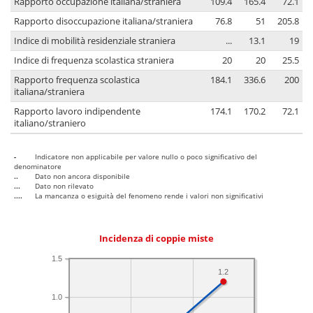
Rapporto occupazione italiana/straniera
109.4
165.4
72.1
Rapporto disoccupazione italiana/straniera
76.8
51
205.8
Indice di mobilità residenziale straniera
...
13.1
19
Indice di frequenza scolastica straniera
20
20
25.5
Rapporto frequenza scolastica
184.1
336.6
200
italiana/straniera
Rapporto lavoro indipendente
174.1
170.2
72.1
italiano/straniero
-
Indicatore non applicabile per valore nullo o poco significativo del
denominatore
..
Dato non ancora disponibile
...
Dato non rilevato
....
La mancanza o esiguità del fenomeno rende i valori non significativi
Incidenza di coppie miste
1.5
1.2
1.0