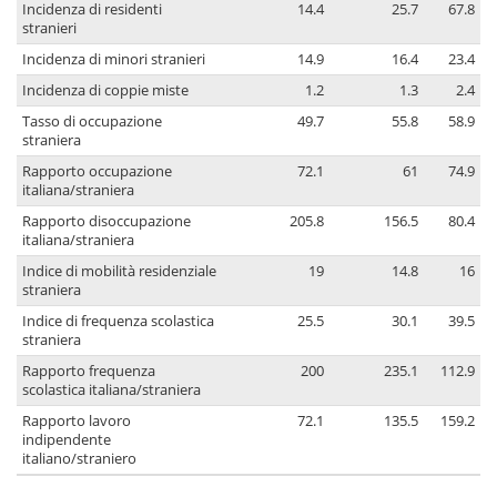
Incidenza di residenti
14.4
25.7
67.8
stranieri
Incidenza di minori stranieri
14.9
16.4
23.4
Incidenza di coppie miste
1.2
1.3
2.4
Tasso di occupazione
49.7
55.8
58.9
straniera
Rapporto occupazione
72.1
61
74.9
italiana/straniera
Rapporto disoccupazione
205.8
156.5
80.4
italiana/straniera
Indice di mobilità residenziale
19
14.8
16
straniera
Indice di frequenza scolastica
25.5
30.1
39.5
straniera
Rapporto frequenza
200
235.1
112.9
scolastica italiana/straniera
Rapporto lavoro
72.1
135.5
159.2
indipendente
italiano/straniero